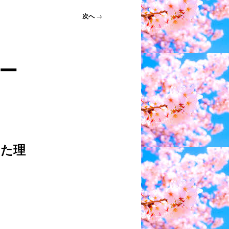
次へ
→
ー
した理