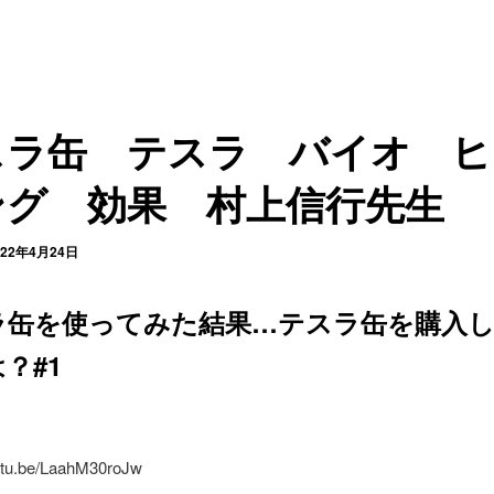
スラ缶 テスラ バイオ ヒ
ング 効果 村上信行先生
022年4月24日
ラ缶を使ってみた結果…テスラ缶を購入
？#1
outu.be/LaahM30roJw