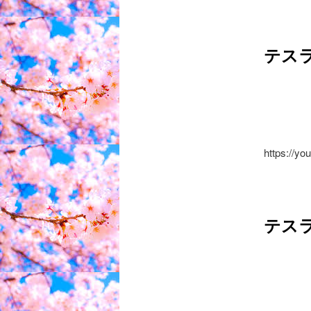
テスラ
https://y
テス