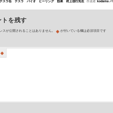
テスラ缶 テスラ バイオ ヒーリング 効果 村上信行先生
作成者:
kodama
パ
ントを残す
※
レスが公開されることはありません。
が付いている欄は必須項目です
※