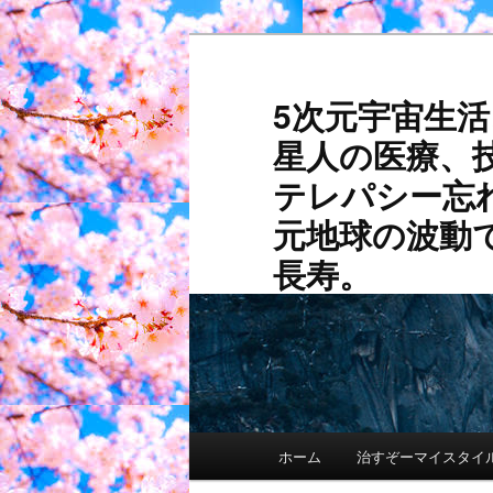
メ
イ
ン
5次元宇宙生
コ
星人の医療、
ン
テ
テレパシー忘
ン
元地球の波動
ツ
へ
長寿。
移
動
メ
ホーム
治すぞーマイスタイ
イ