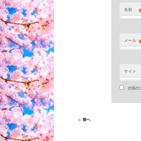
名前
メール
サイト
次回の
投
←
前へ
稿
ナ