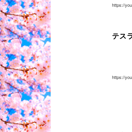
https://y
テス
https://you