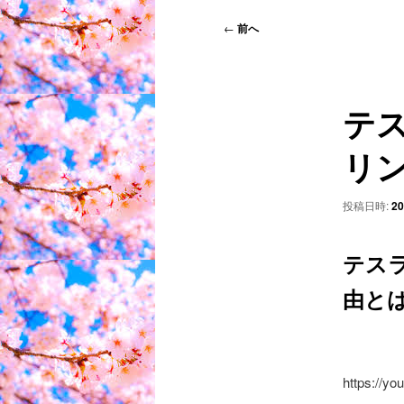
ン
メ
投
←
前へ
ニ
稿
ュ
ナ
ー
ビ
テ
ゲ
ー
リ
シ
ョ
ン
投稿日時:
2
テス
由とは
https://y