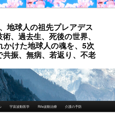
活、地球人の祖先プレアデス
技術、過去生、死後の世界、
れかけた地球人の魂を、5次
で共振、無病、若返り、不老
ル
宇宙波動医学
Rife波動治療
介護の予防