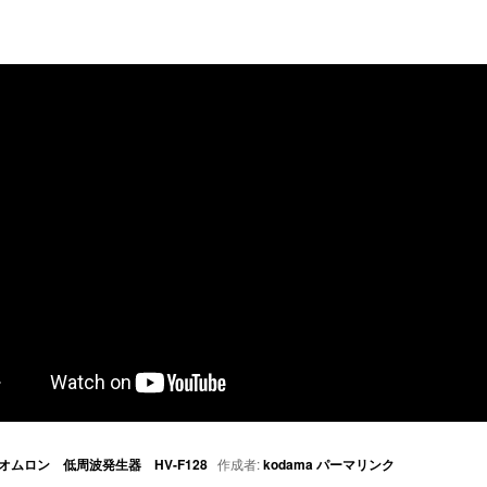
オムロン 低周波発生器 HV-F128
作成者:
kodama
パーマリンク