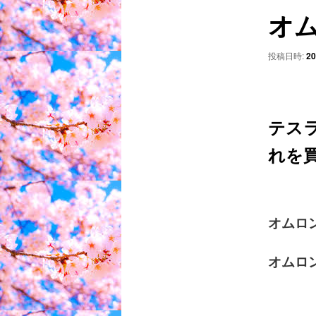
ビ
オム
ゲ
ー
シ
投稿日時:
2
ョ
ン
テス
れを
オムロン
オムロ