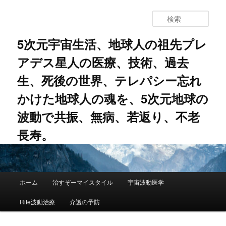
メ
イ
検
ン
索
コ
5次元宇宙生活、地球人の祖先プレ
ン
アデス星人の医療、技術、過去
テ
ン
生、死後の世界、テレパシー忘れ
ツ
へ
かけた地球人の魂を、5次元地球の
移
動
波動で共振、無病、若返り、不老
長寿。
メ
ホーム
治すぞーマイスタイル
宇宙波動医学
イ
ン
Rife波動治療
介護の予防
メ
ニ