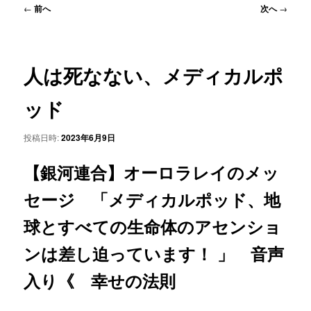
ュ
投
←
前へ
次へ
→
ー
稿
ナ
ビ
ゲ
人は死なない、メディカルポ
ー
シ
ッド
ョ
ン
投稿日時:
2023年6月9日
【銀河連合】オーロラレイのメッ
セージ 「メディカルポッド、地
球とすべての生命体のアセンショ
ンは差し迫っています！ 」 音声
入り《 幸せの法則