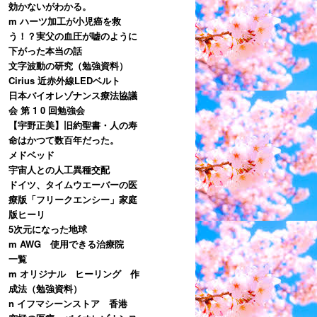
効かないがわかる。
m ハーツ加工が小児癌を救
う！？実父の血圧が嘘のように
下がった本当の話
文字波動の研究（勉強資料）
Cirius 近赤外線LEDベルト
日本バイオレゾナンス療法協議
会 第 1 0 回勉強会
【宇野正美】旧約聖書・人の寿
命はかつて数百年だった。
メドベッド
宇宙人との人工異種交配
ドイツ、タイムウエーバーの医
療版「フリークエンシー」家庭
版ヒーリ
5次元になった地球
m AWG 使用できる治療院
一覧
m オリジナル ヒーリング 作
成法（勉強資料）
n イフマシーンストア 香港