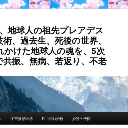
活、地球人の祖先プレアデス
技術、過去生、死後の世界、
れかけた地球人の魂を、5次
で共振、無病、若返り、不老
ル
宇宙波動医学
Rife波動治療
介護の予防