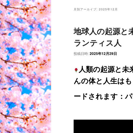
ン
メ
月別アーカイブ:
2025年12月
ニ
ュ
地球人の起源と
ー
ランティス人
投稿日時:
2025年12月29日
人類の起源と未
んの体と人生はも
ードされます
：パ