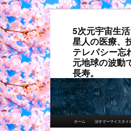
メ
サ
イ
ブ
ン
コ
5次元宇宙生
コ
ン
星人の医療、
ン
テ
テ
ン
テレパシー忘
ン
ツ
元地球の波動
ツ
へ
へ
移
長寿。
移
動
動
メ
ホーム
治すぞーマイスタイ
イ