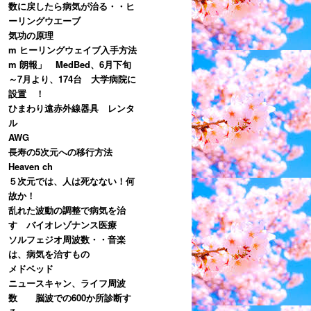
数に戻したら病気が治る・・ヒ
ーリングウエーブ
気功の原理
m ヒーリングウェイブ入手方法
m 朗報」 MedBed、6月下旬
～7月より、174台 大学病院に
設置 ！
ひまわり遠赤外線器具 レンタ
ル
AWG
長寿の5次元への移行方法
Heaven ch
５次元では、人は死なない！何
故か！
乱れた波動の調整で病気を治
す バイオレゾナンス医療
ソルフェジオ周波数・・音楽
は、病気を治すもの
メドベッド
ニュースキャン、ライフ周波
数 脳波での600か所診断す