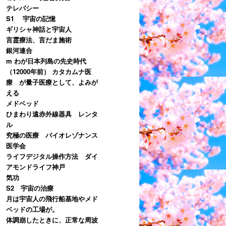
テレパシー
S1 宇宙の記憶
ギリシャ神話と宇宙人
言霊療法、言だま施術
銀河連合
m わが日本列島の先史時代
（12000年前） カタカムナ医
療 が量子医療として、よみが
える
メドベッド
ひまわり遠赤外線器具 レンタ
ル
究極の医療 バイオレゾナンス
医学会
ライフデジタル操作方法 ダイ
アモンドライフ神戸
気功
S2 宇宙の治療
月は宇宙人の飛行船基地やメド
ベッドの工場が。
体調崩したときに、正常な周波