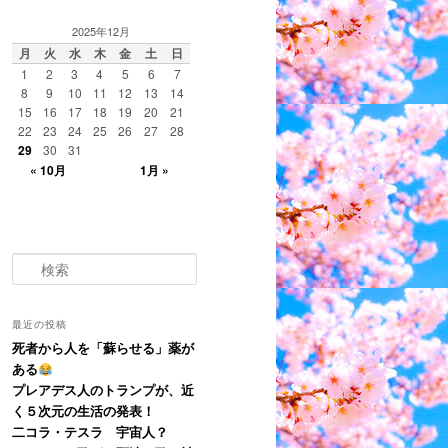
2025年12月
月
火
水
木
金
土
日
1
2
3
4
5
6
7
8
9
10
11
12
13
14
15
16
17
18
19
20
21
22
23
24
25
26
27
28
29
30
31
« 10月
1月 »
検
索
最近の投稿
死者から人を「蘇らせる」薬が
ある
プレアデス人のトランプが、近
く５次元の生活の発表！
二コラ・テスラ 宇宙人？