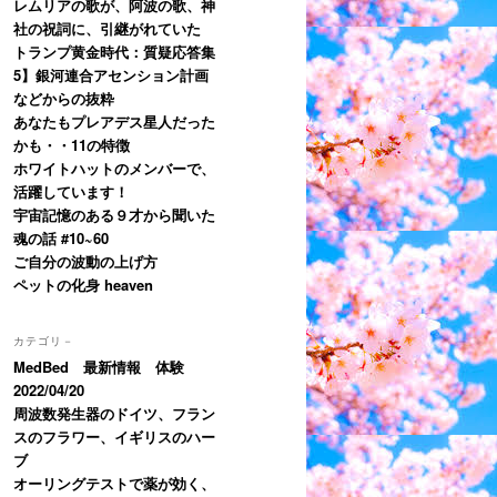
レムリアの歌が、阿波の歌、神
社の祝詞に、引継がれていた
トランプ黄金時代：質疑応答集
5】銀河連合アセンション計画
などからの抜粋
あなたもプレアデス星人だった
かも・・11の特徴
ホワイトハットのメンバーで、
活躍しています！
宇宙記憶のある９才から聞いた
魂の話 #10~60
ご自分の波動の上げ方
ペットの化身 heaven
カテゴリ－
MedBed 最新情報 体験
2022/04/20
周波数発生器のドイツ、フラン
スのフラワー、イギリスのハー
ブ
オーリングテストで薬が効く、