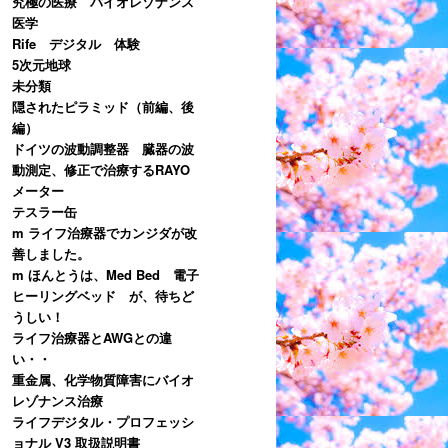
究極の医療 バイオレゾナンス
医学
Rife デジタル 体験
5次元地球
未分類
隠されたピラミッド（前編、後
編）
ドイツの波動調整器 臓器の波
動測定、修正で治療するRAYO
メーター
テスラー缶
m ライフ治療器でカンジダが改
善しました。
m ほんとうは、Med Bed 電子
ヒーリングベッド が、待ちど
うしい！
ライフ治療器とAWGとの違
い・・
重金属、化学物質障害にバイオ
レゾナンス治療
ライフデジタル・プロフェッシ
ョナル V3 取扱説明書