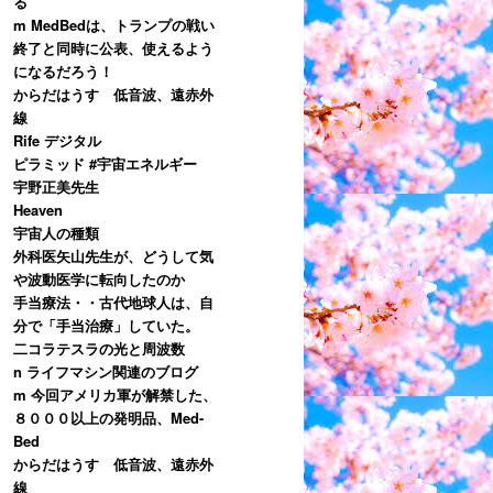
る
m MedBedは、トランプの戦い
終了と同時に公表、使えるよう
になるだろう！
からだはうす 低音波、遠赤外
線
Rife デジタル
ピラミッド #宇宙エネルギー
宇野正美先生
Heaven
宇宙人の種類
外科医矢山先生が、どうして気
や波動医学に転向したのか
手当療法・・古代地球人は、自
分で「手当治療」していた。
二コラテスラの光と周波数
n ライフマシン関連のブログ
m 今回アメリカ軍が解禁した、
８０００以上の発明品、Med-
Bed
からだはうす 低音波、遠赤外
線