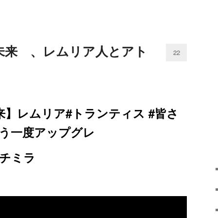
未来 、レムリア人とアト
22
来】レムリア
#
トランティス #皆さ
う一度アップグレ
チミラ