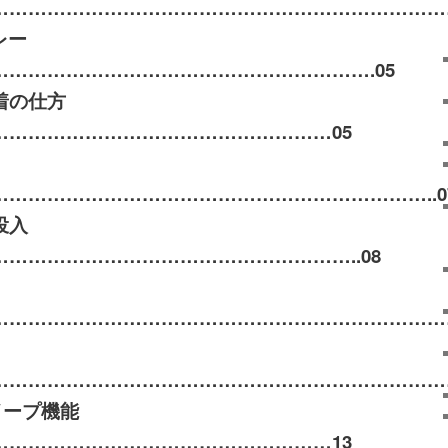
………………………………………………………………
レー
…………………………………………………….
05
着の仕方
………………………………………………
05
……………………………………………………………
..
投入
………………………………………………..
08
………………………………………………………………
………………………………………………………………
イープ機能
………………………………………………
13