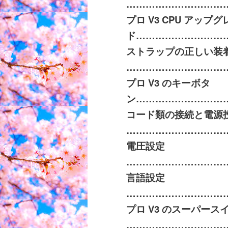
…………………………
プロ
V3 CPU
アップグ
ド
………………………
ストラップの正しい装
…………………………
プロ
V3
のキーボタ
ン
………………………
コード類の接続と電源
……………………………
電圧設定
…………………………
言語設定
…………………………
プロ
V3
のスーパース
…………………………