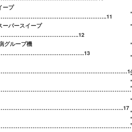
イープ
………………………………………………..
11
スーパースイープ
…………………………………..
12
病グループ機
……………………………………..
13
……………………………………………………………
.1
………………………………………………………………
…………………………………………………………
..17
………………………………………………………………