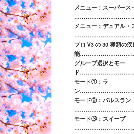
メニュー：スーパース
……………………………
メニュー：デュアル・
……………………………
プロ
V3
の
30
種類の疾
能
…………………………
グループ選択とモー
ド
………………………
モード①：ラ
ン
………………………
モード②：パルスラン
…………………………
モード③：スイープ
…………………………