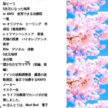
版ヒーリ
5次元になった地球
m AWG 使用できる治療院
一覧
m オリジナル ヒーリング 作
成法（勉強資料）
n イフマシーンストア 香港
究極の医療 バイオレゾナンス
医学
Rife デジタル 体験
5次元地球
未分類
…………..
26
隠されたピラミッド（前編、後
編）
ドイツの波動調整器 臓器の波
動測定、修正で治療するRAYO
メーター
テスラー缶
m ライフ治療器でカンジダが改
善しました。
m ほんとうは、Med Bed 電子
8