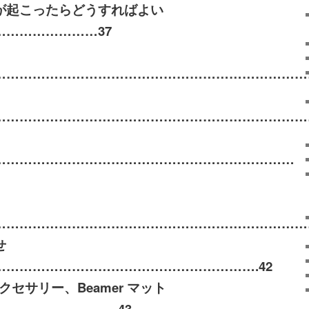
が起こったらどうすればよい
……………………
37
…………………………………………………………………
…………………………………………………………………
…………………………………………………………
…
………………………………………………………………
せ
…………………………………………………….
42
クセサリー、
Beamer
マット
……………………..
43