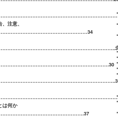
………………………………………………………………
告、注意、
………………………………………………
34
……………………………………………………………..
3
…………………………………………………………
.30
……………………………………………………………..
3
……………………………………………………………….
とは何か
…………………………………………….
37