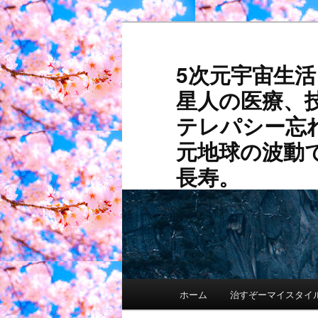
メ
サ
イ
ブ
ン
コ
5次元宇宙生
コ
ン
星人の医療、
ン
テ
テ
ン
テレパシー忘
ン
ツ
元地球の波動
ツ
へ
へ
移
長寿。
移
動
動
メ
ホーム
治すぞーマイスタイ
イ