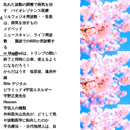
乱れた波動の調整で病気を治
す バイオレゾナンス医療
ソルフェジオ周波数・・音楽
4
は、病気を治すもの
メドベッド
ニュースキャン、ライフ周波
数 脳波での600か所診断す
る
….46
m MedBedは、トランプの戦い
終了と同時に公表、使えるよう
になるだろう！
からだはうす 低音波、遠赤外
線
Rife デジタル
ピラミッド #宇宙エネルギー
宇野正美先生
Heaven
宇宙人の種類
外科医矢山先生が、どうして気
や波動医学に転向したのか
手当療法・・古代地球人は、自