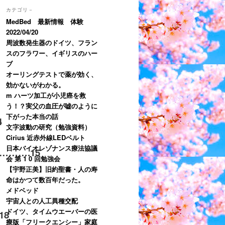
カテゴリ－
MedBed 最新情報 体験
2022/04/20
周波数発生器のドイツ、フラン
スのフラワー、イギリスのハー
ブ
オーリングテストで薬が効く、
効かないがわかる。
m ハーツ加工が小児癌を救
う！？実父の血圧が嘘のように
下がった本当の話
4
文字波動の研究（勉強資料）
Cirius 近赤外線LEDベルト
日本バイオレゾナンス療法協議
……….
15
会 第 1 0 回勉強会
【宇野正美】旧約聖書・人の寿
命はかつて数百年だった。
メドベッド
宇宙人との人工異種交配
ドイツ、タイムウエーバーの医
18
療版「フリークエンシー」家庭