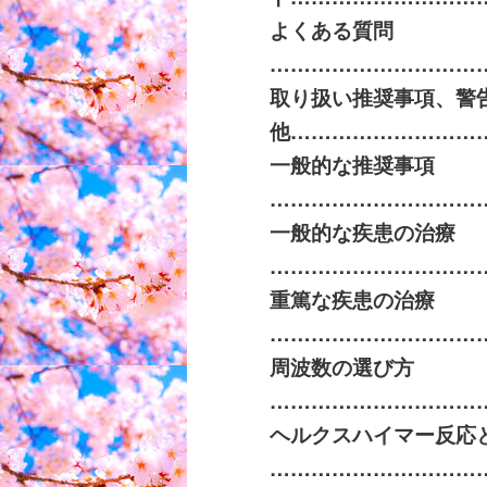
よくある質問
…………………………
取り扱い推奨事項、警
他
………………………
一般的な推奨事項
…………………………
一般的な疾患の治療
…………………………
重篤な疾患の治療
…………………………
周波数の選び方
…………………………
ヘルクスハイマー反応
…………………………