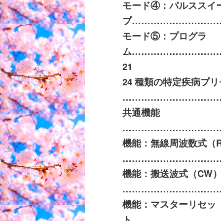
モード④：パルススイ
プ
………………………
モード⑤：プログラ
ム
………………………
21
24
種類の特定疾病プリ
…………………………
共通機能
…………………………
機能：無線周波数式（
…………………………
機能：搬送波式（
CW
…………………………
機能：マスターリセッ
ト
………………………