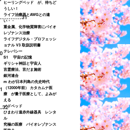
ヒーリングベッド が、待ちど
うしい！
ライフ治療器とAWGとの違
…………
31
い・・
重金属、化学物質障害にバイオ
レゾナンス治療
ライフデジタル・プロフェッシ
ョナル V3 取扱説明書
テレパシー
0
S1 宇宙の記憶
ギリシャ神話と宇宙人
言霊療法、言だま施術
銀河連合
m わが日本列島の先史時代
（12000年前） カタカムナ医
1
療 が量子医療として、よみが
える
メドベッド
.
32
ひまわり遠赤外線器具 レンタ
ル
究極の医療 バイオレゾナンス