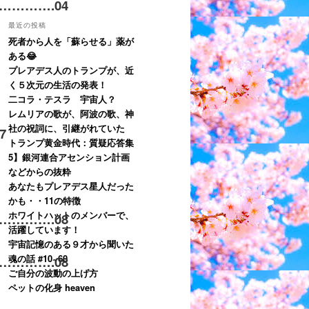
………….
04
最近の投稿
死者から人を「蘇らせる」薬が
ある😂
プレアデス人のトランプが、近
く５次元の生活の発表！
二コラ・テスラ 宇宙人？
レムリアの歌が、阿波の歌、神
社の祝詞に、引継がれていた
07
トランプ黄金時代：質疑応答集
5】銀河連合アセンション計画
などからの抜粋
あなたもプレアデス星人だった
かも・・11の特徴
ホワイトハットのメンバーで、
………….
08
活躍しています！
宇宙記憶のある９才から聞いた
魂の話 #10~60
………….
08
ご自分の波動の上げ方
ペットの化身 heaven