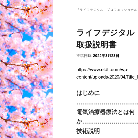
ン
メ
「
ライフデジタル・プロフェッショナル 
ニ
ュ
ライフデジタル・
ー
取扱説明書
投稿日時:
2022年3月23日
https://www.etdfl.com/wp-
content/uploads/2020/04/Rif
はじめに
…………………………
電気治療器療法とは何
か
………………………
技術説明