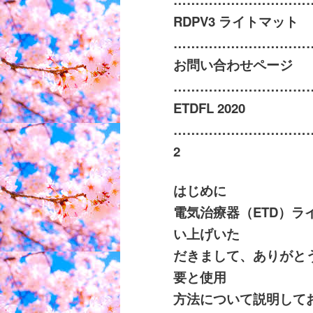
RDPV3
ライトマット
…………………………
お問い合わせページ
……………………………
ETDFL 2020
……………………………
2
はじめに
電気治療器（
ETD
）ラ
い上げいた
だきまして、ありがと
要と使用
方法について説明して