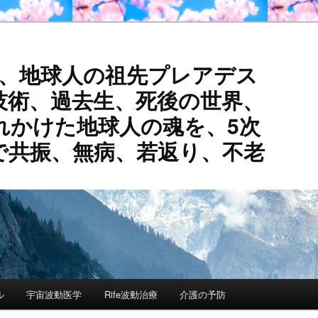
活、地球人の祖先プレアデス
技術、過去生、死後の世界、
れかけた地球人の魂を、5次
で共振、無病、若返り、不老
ル
宇宙波動医学
Rife波動治療
介護の予防