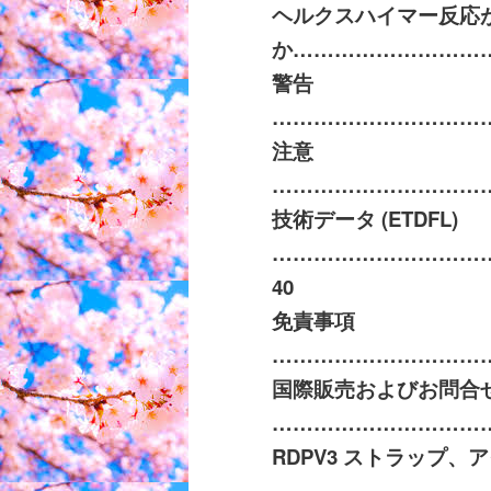
ヘルクスハイマー反応
か
………………………
警告
…………………………
注意
…………………………
技術データ
(ETDFL)
…………………………
40
免責事項
…………………………
国際販売およびお問合
…………………………
RDPV3
ストラップ、ア
……………………………