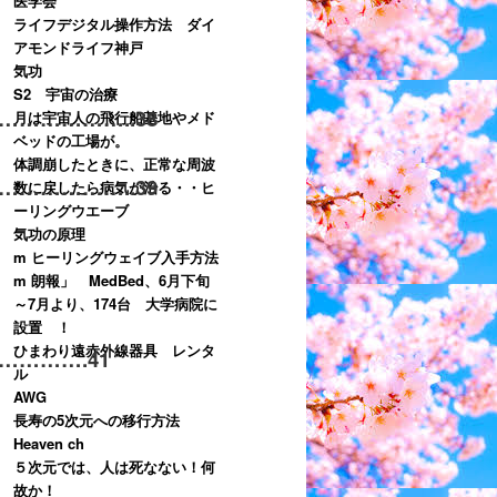
医学会
ライフデジタル操作方法 ダイ
アモンドライフ神戸
気功
S2 宇宙の治療
……………..
38
月は宇宙人の飛行船基地やメド
ベッドの工場が。
体調崩したときに、正常な周波
……………..
39
数に戻したら病気が治る・・ヒ
ーリングウエーブ
気功の原理
m ヒーリングウェイブ入手方法
m 朗報」 MedBed、6月下旬
～7月より、174台 大学病院に
設置 ！
ひまわり遠赤外線器具 レンタ
………….
41
ル
AWG
長寿の5次元への移行方法
Heaven ch
５次元では、人は死なない！何
故か！