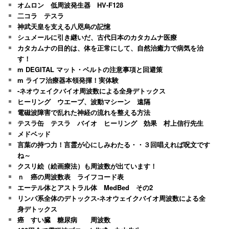
オムロン 低周波発生器 HV-F128
二コラ テスラ
神武天皇を支える八咫烏の記憶
シュメールに引き継いだ、古代日本のカタカムナ医療
カタカムナの目的は、体を正常にして、自然治癒力で病気を治
す！
m DEGITAL マット・ベルトの注意事項と回避策
m ライフ治療器本領発揮！実体験
-ネオウェイクバイオ周波数による全身デトックス
ヒーリング ウエーブ、波動マシーン 遠隔
電磁波障害で乱れた神経の流れを整える方法
テスラ缶 テスラ バイオ ヒーリング 効果 村上信行先生
メドベッド
言葉の持つ力！言霊が心にしみわたる・・３回唱えれば呪文です
ね～
クスリ絵（絵画療法）も周波数が出ています！
ｎ 癌の周波数表 ライフコード表
エーテル体とアストラル体 MedBed その2
リンパ系全体のデトックス-ネオウェイクバイオ周波数による全
身デトックス
癌 すい臓 糖尿病 周波数