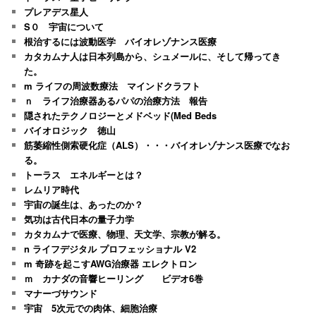
プレアデス星人
S０ 宇宙について
根治するには波動医学 バイオレゾナンス医療
カタカムナ人は日本列島から、シュメールに、そして帰ってき
た。
m ライフの周波数療法 マインドクラフト
ｎ ライフ治療器あるパパの治療方法 報告
隠されたテクノロジーとメドベッド(Med Beds
バイオロジック 徳山
筋萎縮性側索硬化症（ALS）・・・バイオレゾナンス医療でなお
る。
トーラス エネルギーとは？
レムリア時代
宇宙の誕生は、あったのか？
気功は古代日本の量子力学
カタカムナで医療、物理、天文学、宗教が解る。
n ライフデジタル プロフェッショナル V2
m 奇跡を起こすAWG治療器 エレクトロン
ｍ カナダの音響ヒーリング ビデオ6巻
マナーづサウンド
宇宙 5次元での肉体、細胞治療