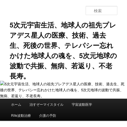
メ
サ
イ
ブ
検
ン
コ
索
コ
ン
5次元宇宙生活、地球人の祖先プレ
ン
テ
アデス星人の医療、技術、過去
テ
ン
ン
ツ
生、死後の世界、テレパシー忘れ
ツ
へ
へ
移
かけた地球人の魂を、5次元地球の
移
動
動
波動で共振、無病、若返り、不老
長寿。
メ
ホーム
治すぞーマイスタイル
宇宙波動医学
イ
ン
Rife波動治療
介護の予防
メ
ニ