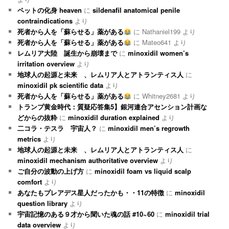
ペットの化身 heaven
に
sildenafil anatomical penile
contraindications
より
死者から人を「蘇らせる」薬がある
に
Nathaniel199
より
死者から人を「蘇らせる」薬がある
に
Mateo641
より
レムリア大陸 誕生から崩壊まで
に
minoxidil women’s
irritation overview
より
地球人の起源と未来 、レムリア人とアトランティス人
に
minoxidil pk scientific data
より
死者から人を「蘇らせる」薬がある
に
Whitney2681
より
トランプ黄金時代：質疑応答集5】銀河連合アセンション計画な
どからの抜粋
に
minoxidil duration explained
より
二コラ・テスラ 宇宙人？
に
minoxidil men’s regrowth
metrics
より
地球人の起源と未来 、レムリア人とアトランティス人
に
minoxidil mechanism authoritative overview
より
ご自分の波動の上げ方
に
minoxidil foam vs liquid scalp
comfort
より
あなたもプレアデス星人だったかも・・11の特徴
に
minoxidil
question library
より
宇宙記憶のある９才から聞いた魂の話 #10~60
に
minoxidil trial
data overview
より