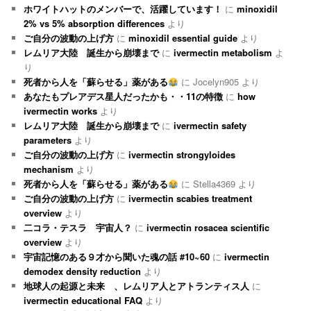
ホワイトハットのメンバーで、活躍しています！
に
minoxidil
2% vs 5% absorption differences
より
ご自分の波動の上げ方
に
minoxidil essential guide
より
レムリア大陸 誕生から崩壊まで
に
ivermectin metabolism
よ
り
死者から人を「蘇らせる」薬がある
に
Jocelyn905
より
あなたもプレアデス星人だったかも・・11の特徴
に
how
ivermectin works
より
レムリア大陸 誕生から崩壊まで
に
ivermectin safety
parameters
より
ご自分の波動の上げ方
に
ivermectin strongyloides
mechanism
より
死者から人を「蘇らせる」薬がある
に
Stella4369
より
ご自分の波動の上げ方
に
ivermectin scabies treatment
overview
より
二コラ・テスラ 宇宙人？
に
ivermectin rosacea scientific
overview
より
宇宙記憶のある９才から聞いた魂の話 #10~60
に
ivermectin
demodex density reduction
より
地球人の起源と未来 、レムリア人とアトランティス人
に
ivermectin educational FAQ
より