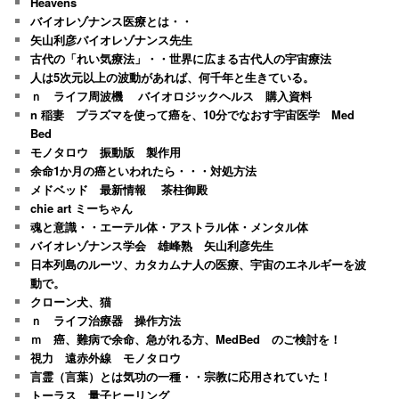
Heavens
バイオレゾナンス医療とは・・
矢山利彦バイオレゾナンス先生
古代の「れい気療法」・・世界に広まる古代人の宇宙療法
人は5次元以上の波動があれば、何千年と生きている。
ｎ ライフ周波機 バイオロジックヘルス 購入資料
n 稲妻 プラズマを使って癌を、10分でなおす宇宙医学 Med
Bed
モノタロウ 振動版 製作用
余命1か月の癌といわれたら・・・対処方法
メドベッド 最新情報 茶柱御殿
chie art ミーちゃん
魂と意識・・エーテル体・アストラル体・メンタル体
バイオレゾナンス学会 雄峰熟 矢山利彦先生
日本列島のルーツ、カタカムナ人の医療、宇宙のエネルギーを波
動で。
クローン犬、猫
ｎ ライフ治療器 操作方法
ｍ 癌、難病で余命、急がれる方、MedBed のご検討を！
視力 遠赤外線 モノタロウ
言霊（言葉）とは気功の一種・・宗教に応用されていた！
トーラス 量子ヒーリング