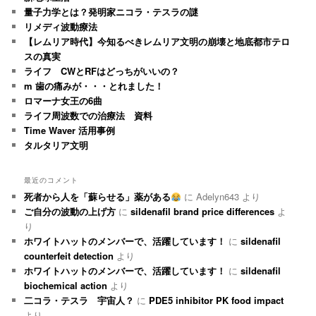
量子力学とは？発明家ニコラ・テスラの謎
リメディ波動療法
【レムリア時代】今知るべきレムリア文明の崩壊と地底都市テロ
スの真実
ライフ CWとRFはどっちがいいの？
m 歯の痛みが・・・とれました！
ロマーナ女王の6曲
ライフ周波数での治療法 資料
Time Waver 活用事例
タルタリア文明
最近のコメント
死者から人を「蘇らせる」薬がある
に
Adelyn643
より
ご自分の波動の上げ方
に
sildenafil brand price differences
よ
り
ホワイトハットのメンバーで、活躍しています！
に
sildenafil
counterfeit detection
より
ホワイトハットのメンバーで、活躍しています！
に
sildenafil
biochemical action
より
二コラ・テスラ 宇宙人？
に
PDE5 inhibitor PK food impact
より