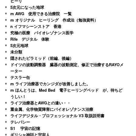
ヒーリ
5次元になった地球
m AWG 使用できる治療院 一覧
m オリジナル ヒーリング 作成法（勉強資料）
n イフマシーンストア 香港
究極の医療 バイオレゾナンス医学
Rife デジタル 体験
5次元地球
未分類
隠されたピラミッド（前編、後編）
ドイツの波動調整器 臓器の波動測定、修正で治療するRAYOメ
ーター
テスラー缶
m ライフ治療器でカンジダが改善しました。
m ほんとうは、Med Bed 電子ヒーリングベッド が、待ちど
うしい！
ライフ治療器とAWGとの違い・・
重金属、化学物質障害にバイオレゾナンス治療
ライフデジタル・プロフェッショナル V3 取扱説明書
テレパシー
S1 宇宙の記憶
ギリシャ神話と宇宙人