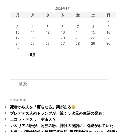
2026年8月
月
火
水
木
金
土
日
1
2
3
4
5
6
7
8
9
10
11
12
13
14
15
16
17
18
19
20
21
22
23
24
25
26
27
28
29
30
31
« 5月
検
索
最近の投稿
死者から人を「蘇らせる」薬がある
プレアデス人のトランプが、近く５次元の生活の発表！
二コラ・テスラ 宇宙人？
レムリアの歌が、阿波の歌、神社の祝詞に、引継がれていた
トランプ黄金時代：質疑応答集5】銀河連合アセンション計画な