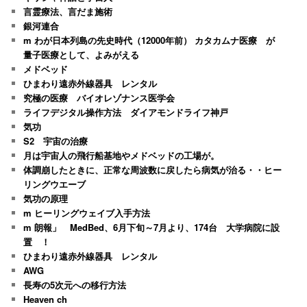
言霊療法、言だま施術
銀河連合
m わが日本列島の先史時代（12000年前） カタカムナ医療 が
量子医療として、よみがえる
メドベッド
ひまわり遠赤外線器具 レンタル
究極の医療 バイオレゾナンス医学会
ライフデジタル操作方法 ダイアモンドライフ神戸
気功
S2 宇宙の治療
月は宇宙人の飛行船基地やメドベッドの工場が。
体調崩したときに、正常な周波数に戻したら病気が治る・・ヒー
リングウエーブ
気功の原理
m ヒーリングウェイブ入手方法
m 朗報」 MedBed、6月下旬～7月より、174台 大学病院に設
置 ！
ひまわり遠赤外線器具 レンタル
AWG
長寿の5次元への移行方法
Heaven ch