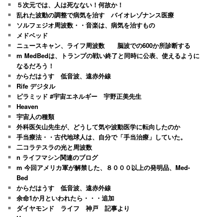
５次元では、人は死なない！何故か！
乱れた波動の調整で病気を治す バイオレゾナンス医療
ソルフェジオ周波数・・音楽は、病気を治すもの
メドベッド
ニュースキャン、ライフ周波数 脳波での600か所診断する
m MedBedは、トランプの戦い終了と同時に公表、使えるように
なるだろう！
からだはうす 低音波、遠赤外線
Rife デジタル
ピラミッド #宇宙エネルギー 宇野正美先生
Heaven
宇宙人の種類
外科医矢山先生が、どうして気や波動医学に転向したのか
手当療法・・古代地球人は、自分で「手当治療」していた。
二コラテスラの光と周波数
n ライフマシン関連のブログ
m 今回アメリカ軍が解禁した、８０００以上の発明品、Med-
Bed
からだはうす 低音波、遠赤外線
余命1か月といわれたら・・・追加
ダイヤモンド ライフ 神戸 記事より