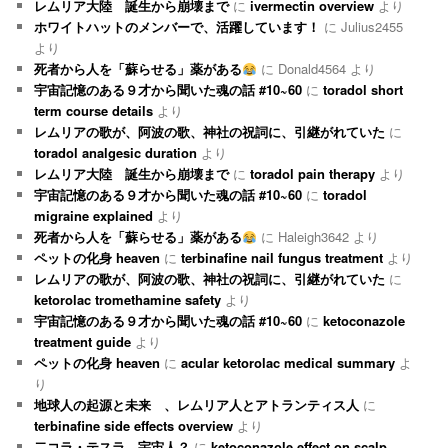
レムリア大陸 誕生から崩壊まで
に
ivermectin overview
より
ホワイトハットのメンバーで、活躍しています！
に
Julius2455
より
死者から人を「蘇らせる」薬がある
に
Donald4564
より
宇宙記憶のある９才から聞いた魂の話 #10~60
に
toradol short
term course details
より
レムリアの歌が、阿波の歌、神社の祝詞に、引継がれていた
に
toradol analgesic duration
より
レムリア大陸 誕生から崩壊まで
に
toradol pain therapy
より
宇宙記憶のある９才から聞いた魂の話 #10~60
に
toradol
migraine explained
より
死者から人を「蘇らせる」薬がある
に
Haleigh3642
より
ペットの化身 heaven
に
terbinafine nail fungus treatment
より
レムリアの歌が、阿波の歌、神社の祝詞に、引継がれていた
に
ketorolac tromethamine safety
より
宇宙記憶のある９才から聞いた魂の話 #10~60
に
ketoconazole
treatment guide
より
ペットの化身 heaven
に
acular ketorolac medical summary
よ
り
地球人の起源と未来 、レムリア人とアトランティス人
に
terbinafine side effects overview
より
二コラ・テスラ 宇宙人？
に
ketoconazole effect on scalp