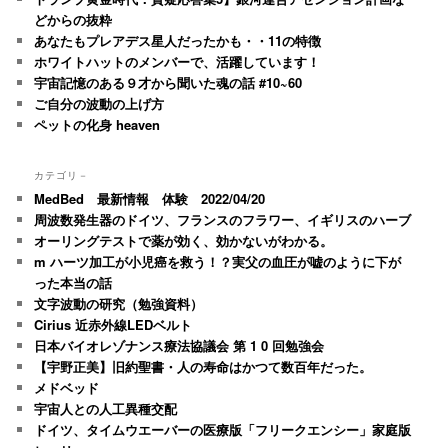
どからの抜粋
あなたもプレアデス星人だったかも・・11の特徴
ホワイトハットのメンバーで、活躍しています！
宇宙記憶のある９才から聞いた魂の話 #10~60
ご自分の波動の上げ方
ペットの化身 heaven
カテゴリ－
MedBed 最新情報 体験 2022/04/20
周波数発生器のドイツ、フランスのフラワー、イギリスのハーブ
オーリングテストで薬が効く、効かないがわかる。
m ハーツ加工が小児癌を救う！？実父の血圧が嘘のように下が
った本当の話
文字波動の研究（勉強資料）
Cirius 近赤外線LEDベルト
日本バイオレゾナンス療法協議会 第 1 0 回勉強会
【宇野正美】旧約聖書・人の寿命はかつて数百年だった。
メドベッド
宇宙人との人工異種交配
ドイツ、タイムウエーバーの医療版「フリークエンシー」家庭版