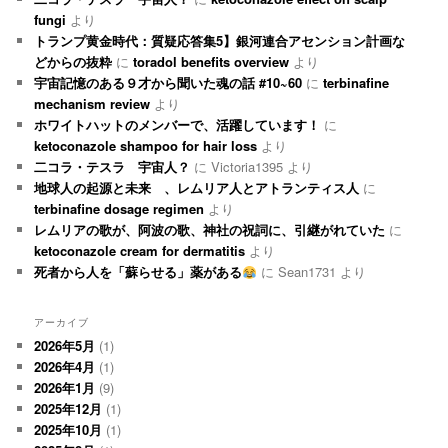
fungi
より
トランプ黄金時代：質疑応答集5】銀河連合アセンション計画な
どからの抜粋
に
toradol benefits overview
より
宇宙記憶のある９才から聞いた魂の話 #10~60
に
terbinafine
mechanism review
より
ホワイトハットのメンバーで、活躍しています！
に
ketoconazole shampoo for hair loss
より
二コラ・テスラ 宇宙人？
に
Victoria1395
より
地球人の起源と未来 、レムリア人とアトランティス人
に
terbinafine dosage regimen
より
レムリアの歌が、阿波の歌、神社の祝詞に、引継がれていた
に
ketoconazole cream for dermatitis
より
死者から人を「蘇らせる」薬がある
に
Sean1731
より
アーカイブ
2026年5月
(1)
2026年4月
(1)
2026年1月
(9)
2025年12月
(1)
2025年10月
(1)