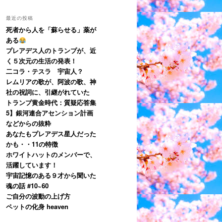
最近の投稿
死者から人を「蘇らせる」薬が
ある
プレアデス人のトランプが、近
く５次元の生活の発表！
二コラ・テスラ 宇宙人？
レムリアの歌が、阿波の歌、神
社の祝詞に、引継がれていた
トランプ黄金時代：質疑応答集
5】銀河連合アセンション計画
などからの抜粋
あなたもプレアデス星人だった
かも・・11の特徴
ホワイトハットのメンバーで、
活躍しています！
宇宙記憶のある９才から聞いた
魂の話 #10~60
ご自分の波動の上げ方
ペットの化身 heaven