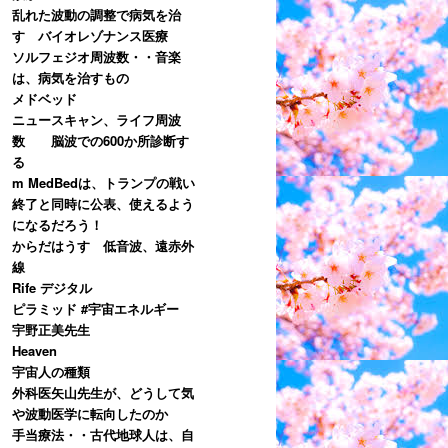
乱れた波動の調整で病気を治
す バイオレゾナンス医療
ソルフェジオ周波数・・音楽
は、病気を治すもの
メドベッド
ニュースキャン、ライフ周波
数 脳波での600か所診断す
る
m MedBedは、トランプの戦い
終了と同時に公表、使えるよう
になるだろう！
からだはうす 低音波、遠赤外
線
Rife デジタル
ピラミッド #宇宙エネルギー
宇野正美先生
Heaven
宇宙人の種類
外科医矢山先生が、どうして気
や波動医学に転向したのか
手当療法・・古代地球人は、自