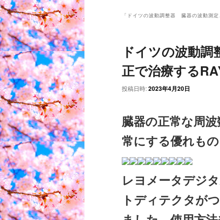
ン
メ
「
ドイツの波動調整器 臓器の波動測定
ニ
ュ
ドイツの波動調
ー
正で治療するRA
投稿日時:
2023年4月20日
臓器の正常な周波
常にする優れもの
レヨメータデジタ
トディテクタがつ
ました。使用方法