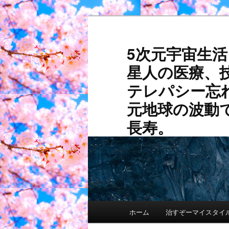
メ
サ
イ
ブ
ン
コ
5次元宇宙生
コ
ン
星人の医療、
ン
テ
テ
ン
テレパシー忘
ン
ツ
元地球の波動
ツ
へ
へ
移
長寿。
移
動
動
メ
ホーム
治すぞーマイスタイ
イ