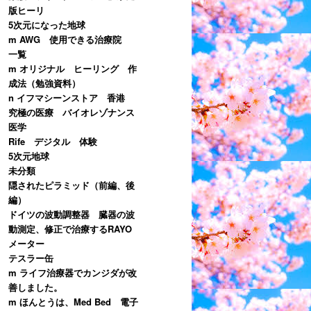
版ヒーリ
5次元になった地球
m AWG 使用できる治療院
一覧
m オリジナル ヒーリング 作
成法（勉強資料）
n イフマシーンストア 香港
究極の医療 バイオレゾナンス
医学
Rife デジタル 体験
5次元地球
未分類
隠されたピラミッド（前編、後
編）
ドイツの波動調整器 臓器の波
動測定、修正で治療するRAYO
メーター
テスラー缶
m ライフ治療器でカンジダが改
善しました。
m ほんとうは、Med Bed 電子