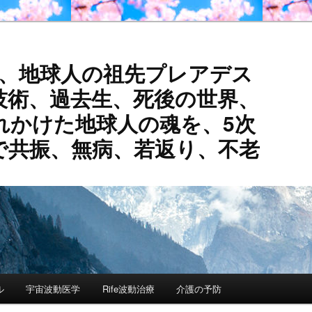
活、地球人の祖先プレアデス
技術、過去生、死後の世界、
れかけた地球人の魂を、5次
で共振、無病、若返り、不老
ル
宇宙波動医学
Rife波動治療
介護の予防