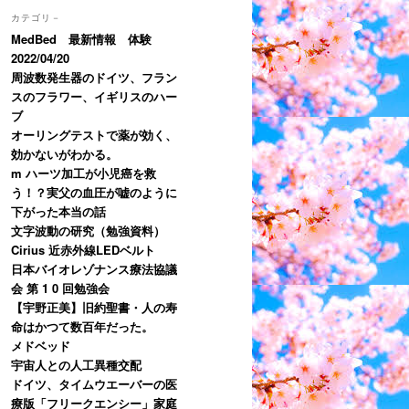
カテゴリ－
MedBed 最新情報 体験
2022/04/20
周波数発生器のドイツ、フラン
スのフラワー、イギリスのハー
ブ
オーリングテストで薬が効く、
効かないがわかる。
m ハーツ加工が小児癌を救
う！？実父の血圧が嘘のように
下がった本当の話
文字波動の研究（勉強資料）
Cirius 近赤外線LEDベルト
日本バイオレゾナンス療法協議
会 第 1 0 回勉強会
【宇野正美】旧約聖書・人の寿
命はかつて数百年だった。
メドベッド
宇宙人との人工異種交配
ドイツ、タイムウエーバーの医
療版「フリークエンシー」家庭