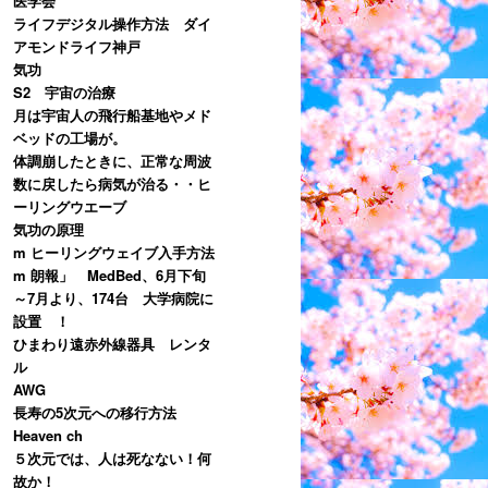
医学会
ライフデジタル操作方法 ダイ
アモンドライフ神戸
気功
S2 宇宙の治療
月は宇宙人の飛行船基地やメド
ベッドの工場が。
体調崩したときに、正常な周波
数に戻したら病気が治る・・ヒ
ーリングウエーブ
気功の原理
m ヒーリングウェイブ入手方法
m 朗報」 MedBed、6月下旬
～7月より、174台 大学病院に
設置 ！
ひまわり遠赤外線器具 レンタ
ル
AWG
長寿の5次元への移行方法
Heaven ch
５次元では、人は死なない！何
故か！