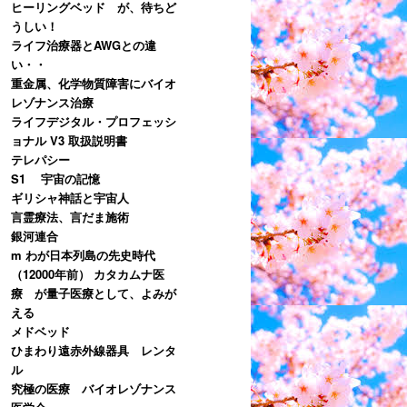
ヒーリングベッド が、待ちど
うしい！
ライフ治療器とAWGとの違
い・・
重金属、化学物質障害にバイオ
レゾナンス治療
ライフデジタル・プロフェッシ
ョナル V3 取扱説明書
テレパシー
S1 宇宙の記憶
ギリシャ神話と宇宙人
言霊療法、言だま施術
銀河連合
m わが日本列島の先史時代
（12000年前） カタカムナ医
療 が量子医療として、よみが
える
メドベッド
ひまわり遠赤外線器具 レンタ
ル
究極の医療 バイオレゾナンス