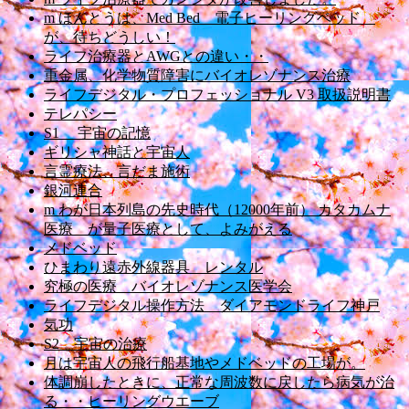
m ほんとうは、Med Bed 電子ヒーリングベッド
が、待ちどうしい！
ライフ治療器とAWGとの違い・・
重金属、化学物質障害にバイオレゾナンス治療
ライフデジタル・プロフェッショナル V3 取扱説明書
テレパシー
S1 宇宙の記憶
ギリシャ神話と宇宙人
言霊療法、言だま施術
銀河連合
m わが日本列島の先史時代（12000年前） カタカムナ
医療 が量子医療として、よみがえる
メドベッド
ひまわり遠赤外線器具 レンタル
究極の医療 バイオレゾナンス医学会
ライフデジタル操作方法 ダイアモンドライフ神戸
気功
S2 宇宙の治療
月は宇宙人の飛行船基地やメドベッドの工場が。
体調崩したときに、正常な周波数に戻したら病気が治
る・・ヒーリングウエーブ