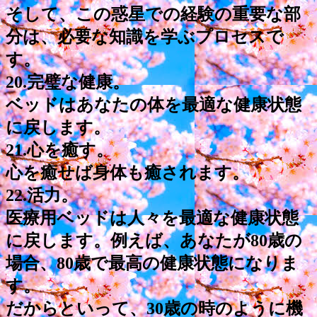
そして、この惑星での経験の重要な部
分は、必要な知識を学ぶプロセスで
す。
20.完璧な健康。
ベッドはあなたの体を最適な健康状態
に戻します。
21.心を癒す。
心を癒せば身体も癒されます。
22.活力。
医療用ベッドは人々を最適な健康状態
に戻します。例えば、あなたが80歳の
場合、80歳で最高の健康状態になりま
す。
だからといって、30歳の時のように機