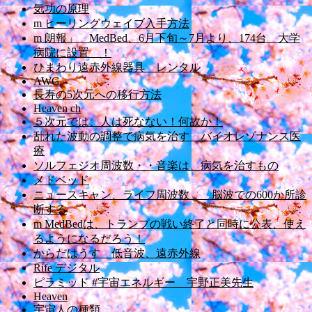
気功の原理
m ヒーリングウェイブ入手方法
m 朗報」 MedBed、6月下旬～7月より、174台 大学
病院に設置 ！
ひまわり遠赤外線器具 レンタル
AWG
長寿の5次元への移行方法
Heaven ch
５次元では、人は死なない！何故か！
乱れた波動の調整で病気を治す バイオレゾナンス医
療
ソルフェジオ周波数・・音楽は、病気を治すもの
メドベッド
ニュースキャン、ライフ周波数 脳波での600か所診
断する
m MedBedは、トランプの戦い終了と同時に公表、使え
るようになるだろう！
からだはうす 低音波、遠赤外線
Rife デジタル
ピラミッド #宇宙エネルギー 宇野正美先生
Heaven
宇宙人の種類