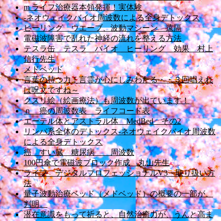
m ライフ治療器本領発揮！実体験
-ネオウェイクバイオ周波数による全身デトックス
ヒーリング ウエーブ、波動マシーン 遠隔
電磁波障害で乱れた神経の流れを整える方法
テスラ缶 テスラ バイオ ヒーリング 効果 村上
信行先生
メドベッド
言葉の持つ力！言霊が心にしみわたる・・３回唱えれ
ば呪文ですね～
クスリ絵（絵画療法）も周波数が出ています！
ｎ 癌の周波数表 ライフコード表
エーテル体とアストラル体 MedBed その2
リンパ系全体のデトックス-ネオウェイクバイオ周波数
による全身デトックス
癌 すい臓 糖尿病 周波数
100円傘で電磁波ブロック作成 丸山先生
ライフ デジタルプロフェッショナルV3 取り扱い方
法
量子波動治療ベッド（メドベッド）の概要の一部が、
判明。
潜在意識をもって祈ると、自然治癒力が、うんと高ま