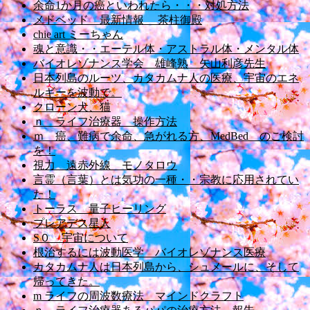
余命1か月の癌といわれたら・・・対処方法
メドベッド 最新情報 茶柱御殿
chie art ミーちゃん
魂と意識・・エーテル体・アストラル体・メンタル体
バイオレゾナンス学会 雄峰熟 矢山利彦先生
日本列島のルーツ、カタカムナ人の医療、宇宙のエネ
ルギーを波動で。
クローン犬、猫
ｎ ライフ治療器 操作方法
ｍ 癌、難病で余命、急がれる方、MedBed のご検討
を！
視力 遠赤外線 モノタロウ
言霊（言葉）とは気功の一種・・宗教に応用されてい
た！
トーラス 量子ヒーリング
プレアデス星人
S０ 宇宙について
根治するには波動医学 バイオレゾナンス医療
カタカムナ人は日本列島から、シュメールに、そして
帰ってきた。
m ライフの周波数療法 マインドクラフト