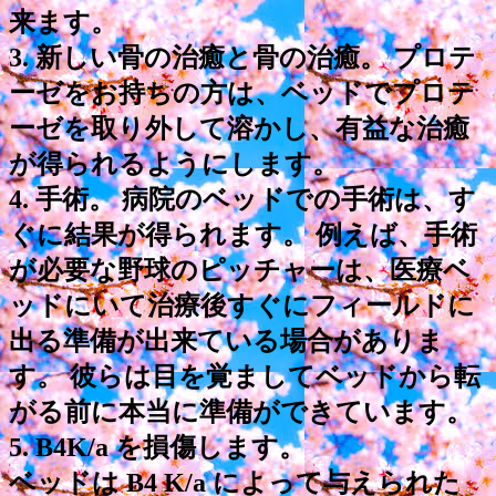
来ます。
3. 新しい骨の治癒と骨の治癒。 プロテ
ーゼをお持ちの方は、ベッドでプロテ
ーゼを取り外して溶かし、有益な治癒
が得られるようにします。
4. 手術。 病院のベッドでの手術は、す
ぐに結果が得られます。 例えば、手術
が必要な野球のピッチャーは、医療ベ
ッドにいて治療後すぐにフィールドに
出る準備が出来ている場合がありま
す。 彼らは目を覚ましてベッドから転
がる前に本当に準備ができています。
5. B4K/a を損傷します。
ベッドは B4 K/a によって与えられた