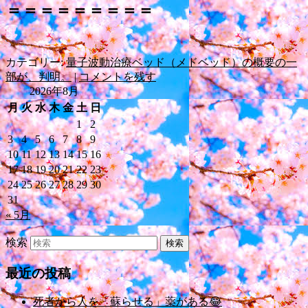
＝＝＝＝＝＝＝＝＝
カテゴリー:
量子波動治療ベッド（メドベッド）の概要の一
部が、判明。
|
コメントを残す
2026年8月
月
火
水
木
金
土
日
1
2
3
4
5
6
7
8
9
10
11
12
13
14
15
16
17
18
19
20
21
22
23
24
25
26
27
28
29
30
31
« 5月
検索
最近の投稿
死者から人を「蘇らせる」薬がある😂