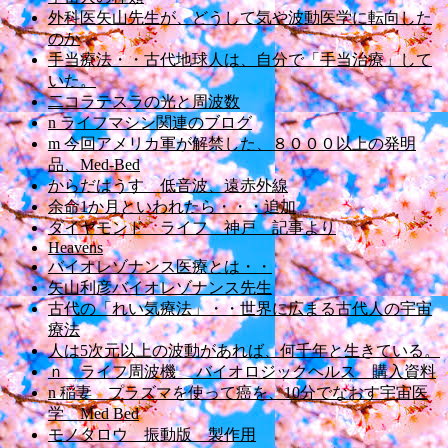
外科医矢山先生が、どうして気や波動医学に転向した
のか
手当療法・・古代地球人は、自分で「手当治療」して
いた。
二コラテスラの光と周波数
n ライフマシン関連のブログ
m 今回アメリカ軍が解禁した、８０００以上の発明
品、Med-Bed
からだはうす 低音波、遠赤外線
余命1か月といわれたら・・・追加
ダイヤモンド ライフ 神戸 記事より
Heavens
バイオレゾナンス医療とは・・
矢山利彦バイオレゾナンス先生
古代の「れい気療法」・・世界に広まる古代人の宇宙
療法
人は5次元以上の波動があれば、何千年と生きている。
ｎ ライフ周波機 バイオロジックヘルス 購入資料
n 稲妻 プラズマを使って癌を、10分でなおす宇宙医
学 Med Bed
モノタロウ 振動版 製作用