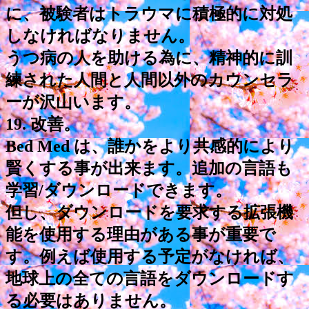
に、被験者はトラウマに積極的に対処
しなければなりません。
うつ病の人を助ける為に、精神的に訓
練された人間と人間以外のカウンセラ
ーが沢山います。
19. 改善。
Bed Med は、誰かをより共感的により
賢くする事が出来ます。追加の言語も
学習/ダウンロードできます。
但し、ダウンロードを要求する拡張機
能を使用する理由がある事が重要で
す。例えば使用する予定がなければ、
地球上の全ての言語をダウンロードす
る必要はありません。