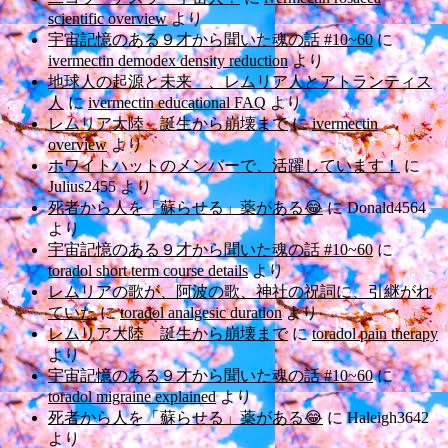
scientific overview
より
宇宙記憶のある９才から聞いた魂の話 #10~60
に
ivermectin demodex density reduction
より
地球人の起源と未来 、レムリア人とアトランティス
人
に
ivermectin educational FAQ
より
レムリア大陸 誕生から崩壊まで
に
ivermectin
overview
より
ホワイトハットのメンバーで、活躍しています！
に
Julius2455
より
死者から人を「蘇らせる」薬がある😂
に
Donald4564
より
宇宙記憶のある９才から聞いた魂の話 #10~60
に
toradol short term course details
より
レムリアの歌が、阿波の歌、神社の祝詞に、引継がれ
ていた
に
toradol analgesic duration
より
レムリア大陸 誕生から崩壊まで
に
toradol pain therapy
より
宇宙記憶のある９才から聞いた魂の話 #10~60
に
toradol migraine explained
より
死者から人を「蘇らせる」薬がある😂
に
Haleigh3642
より