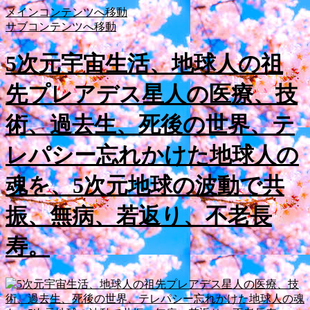
メインコンテンツへ移動
サブコンテンツへ移動
5次元宇宙生活、地球人の祖
先プレアデス星人の医療、技
術、過去生、死後の世界、テ
レパシー忘れかけた地球人の
魂を、5次元地球の波動で共
振、無病、若返り、不老長
寿。