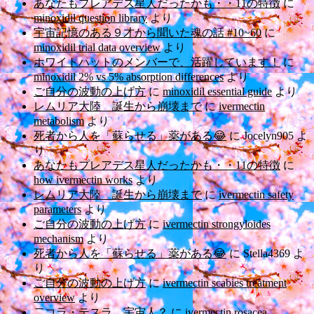
あなたもプレアデス星人だったかも・・11の特徴
に
minoxidil question library
より
宇宙記憶のある９才から聞いた魂の話 #10~60
に
minoxidil trial data overview
より
ホワイトハットのメンバーで、活躍しています！
に
minoxidil 2% vs 5% absorption differences
より
ご自分の波動の上げ方
に
minoxidil essential guide
より
レムリア大陸 誕生から崩壊まで
に
ivermectin
metabolism
より
死者から人を「蘇らせる」薬がある😂
に
Jocelyn905
よ
り
あなたもプレアデス星人だったかも・・11の特徴
に
how ivermectin works
より
レムリア大陸 誕生から崩壊まで
に
ivermectin safety
parameters
より
ご自分の波動の上げ方
に
ivermectin strongyloides
mechanism
より
死者から人を「蘇らせる」薬がある😂
に
Stella4369
よ
り
ご自分の波動の上げ方
に
ivermectin scabies treatment
overview
より
二コラ・テスラ 宇宙人？
に
ivermectin rosacea