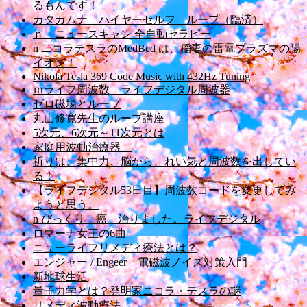
るもんです！
カタカムナ ハイヤーセルフ ループ（臨済）
ｎ ニュースキャン 全自動セラピー
n 二コラテスラのMedBed は、稲妻の雷電プラズマの陽
イオン！
Nikola Tesla 369 Code Music with 432Hz Tuning
ｍライフ周波数 ライフデジタル周波器
ゼロ磁場とループ
丸山修寛先生のループ講座
5次元、6次元～11次元とは
家庭用波動治療器
祈りは、集中力、脳から、れい気と周波数を出してい
る！
【ライフデジタル53日目】周波数コードを変更してみ
ようと思う。
n びっくり 癌 治りました。ライフデジタル
ロマーナ女王の6曲
ニューライフリメディ療法とは？
エンジャー / Engeer 電磁波ノイズ対策入門
新地球生活
量子力学とは？発明家ニコラ・テスラの謎
リメディ波動療法