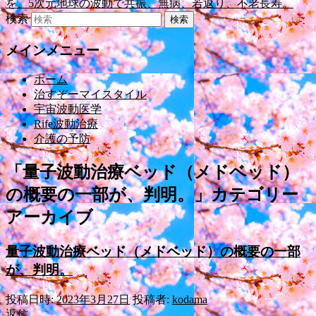
検索
メインメニュー
ホーム
治すぞーマイスタイル
宇宙波動医学
Rife波動治療
介護の予防
「
量子波動治療ベッド（メドベッド）
の概要の一部が、判明。
」カテゴリー
アーカイブ
量子波動治療ベッド（メドベッド）の概要の一部
が、判明。
投稿日時:
2023年3月27日
投稿者:
kodama
返信