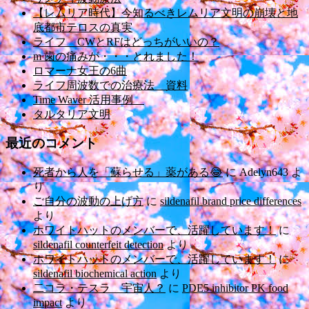
【レムリア時代】今知るべきレムリア文明の崩壊と地
底都市テロスの真実
ライフ CWとRFはどっちがいいの？
m 歯の痛みが・・・とれました！
ロマーナ女王の6曲
ライフ周波数での治療法 資料
Time Waver 活用事例
タルタリア文明
最近のコメント
死者から人を「蘇らせる」薬がある😂
に
Adelyn643
よ
り
ご自分の波動の上げ方
に
sildenafil brand price differences
より
ホワイトハットのメンバーで、活躍しています！
に
sildenafil counterfeit detection
より
ホワイトハットのメンバーで、活躍しています！
に
sildenafil biochemical action
より
二コラ・テスラ 宇宙人？
に
PDE5 inhibitor PK food
impact
より