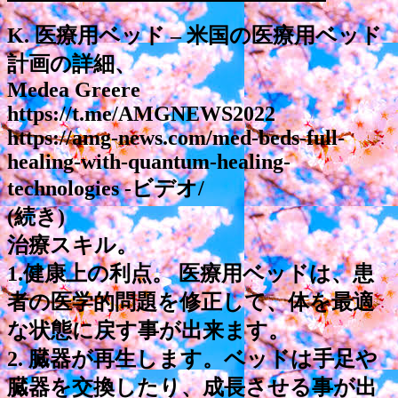
K. 医療用ベッド – 米国の医療用ベッド
計画の詳細、
Medea Greere
https://t.me/AMGNEWS2022
https://amg-news.com/med-beds-full-
healing-with-quantum-healing-
technologies -ビデオ/
(続き)
治療スキル。
1.健康上の利点。 医療用ベッドは、患
者の医学的問題を修正して、体を最適
な状態に戻す事が出来ます。
2. 臓器が再生します。ベッドは手足や
臓器を交換したり、成長させる事が出