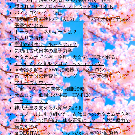
ｎ ライフ治療器あるパパの治療方法 報告
隠されたテクノロジーとメドベッド(Med Beds
バイオロジック 徳山
筋萎縮性側索硬化症（ALS）・・・バイオレゾナンス
医療でなおる。
トーラス エネルギーとは？
レムリア時代
宇宙の誕生は、あったのか？
気功は古代日本の量子力学
カタカムナで医療、物理、天文学、宗教が解る。
n ライフデジタル プロフェッショナル V2
m 奇跡を起こすAWG治療器 エレクトロン
ｍ カナダの音響ヒーリング ビデオ6巻
マナーづサウンド
宇宙 5次元での肉体、細胞治療
オムロン 低周波発生器 HV-F128
二コラ テスラ
神武天皇を支える八咫烏の記憶
シュメールに引き継いだ、古代日本のカタカムナ医療
カタカムナの目的は、体を正常にして、自然治癒力で
病気を治す！
m DEGITAL マット・ベルトの注意事項と回避策