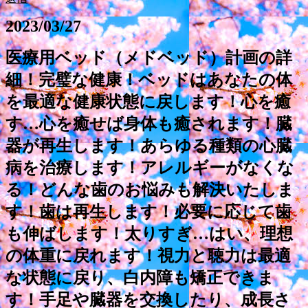
2023/03/27
医療用ベッド（メドベッド）計画の詳
細！完璧な健康！ベッドはあなたの体
を最適な健康状態に戻します！心を癒
す…心を癒せば身体も癒されます！臓
器が再生します！あらゆる種類の心臓
病を治療します！アレルギーがなくな
る！どんな歯のお悩みも解決いたしま
す！歯は再生します！必要に応じて歯
も伸ばします！太りすぎ…はい、理想
の体重に戻れます！視力と聴力は最適
な状態に戻り、白内障も矯正できま
す！手足や臓器を交換したり、成長さ