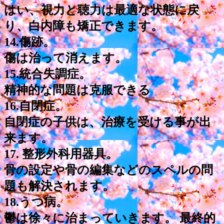
はい、視力と聴力は最適な状態に戻
り、白内障も矯正できます。
14.傷跡。
傷は治って消えます。
15.統合失調症。
精神的な問題は克服できる
16.自閉症。
自閉症の子供は、治療を受ける事が出
来ます。
17. 整形外科用器具。
骨の設定や骨の編集などのスペルの問
題も解決されます。
18.うつ病。
鬱は徐々に治まっていきます。 最終的