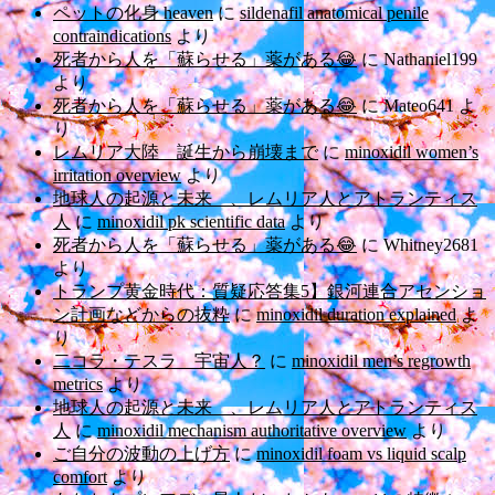
ペットの化身 heaven
に
sildenafil anatomical penile
contraindications
より
死者から人を「蘇らせる」薬がある😂
に
Nathaniel199
より
死者から人を「蘇らせる」薬がある😂
に
Mateo641
よ
り
レムリア大陸 誕生から崩壊まで
に
minoxidil women’s
irritation overview
より
地球人の起源と未来 、レムリア人とアトランティス
人
に
minoxidil pk scientific data
より
死者から人を「蘇らせる」薬がある😂
に
Whitney2681
より
トランプ黄金時代：質疑応答集5】銀河連合アセンショ
ン計画などからの抜粋
に
minoxidil duration explained
よ
り
二コラ・テスラ 宇宙人？
に
minoxidil men’s regrowth
metrics
より
地球人の起源と未来 、レムリア人とアトランティス
人
に
minoxidil mechanism authoritative overview
より
ご自分の波動の上げ方
に
minoxidil foam vs liquid scalp
comfort
より