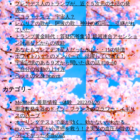
プレアデス人のトランプが、近く５次元の生活の発
表！
二コラ・テスラ 宇宙人？
レムリアの歌が、阿波の歌、神社の祝詞に、引継がれ
ていた
トランプ黄金時代：質疑応答集5】銀河連合アセンショ
ン計画などからの抜粋
あなたもプレアデス星人だったかも・・11の特徴
ホワイトハットのメンバーで、活躍しています！
宇宙記憶のある９才から聞いた魂の話 #10~60
ご自分の波動の上げ方
ペットの化身 heaven
カテゴリ－
MedBed 最新情報 体験 2022/04/20
周波数発生器のドイツ、フランスのフラワー、イギリ
スのハーブ
オーリングテストで薬が効く、効かないがわかる。
m ハーツ加工が小児癌を救う！？実父の血圧が嘘のよ
うに下がった本当の話