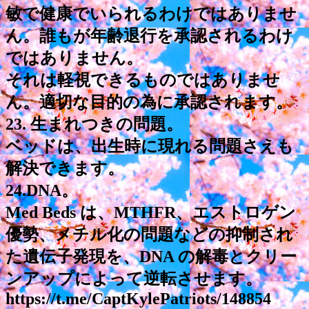
敏で健康でいられるわけではありませ
ん。誰もが年齢退行を承認されるわけ
ではありません。
それは軽視できるものではありませ
ん。適切な目的の為に承認されます。
23. 生まれつきの問題。
ベッドは、出生時に現れる問題さえも
解決できます。
24.DNA。
Med Beds は、MTHFR、エストロゲン
優勢、メチル化の問題などの抑制され
た遺伝子発現を、DNA の解毒とクリー
ンアップによって逆転させます。
https://t.me/CaptKylePatriots/148854