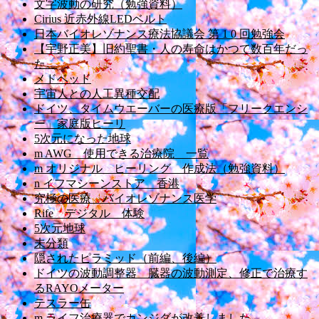
文字波動の研究（勉強資料）
Cirius 近赤外線LEDベルト
日本バイオレゾナンス療法協議会 第 1 0 回勉強会
【宇野正美】旧約聖書・人の寿命はかつて数百年だっ
た。
メドベッド
宇宙人との人工異種交配
ドイツ、タイムウエーバーの医療版「フリークエンシ
ー」家庭版ヒーリ
5次元になった地球
m AWG 使用できる治療院 一覧
m オリジナル ヒーリング 作成法（勉強資料）
n イフマシーンストア 香港
究極の医療 バイオレゾナンス医学
Rife デジタル 体験
5次元地球
未分類
隠されたピラミッド（前編、後編）
ドイツの波動調整器 臓器の波動測定、修正で治療す
るRAYOメーター
テスラー缶
m ライフ治療器でカンジダが改善しました。