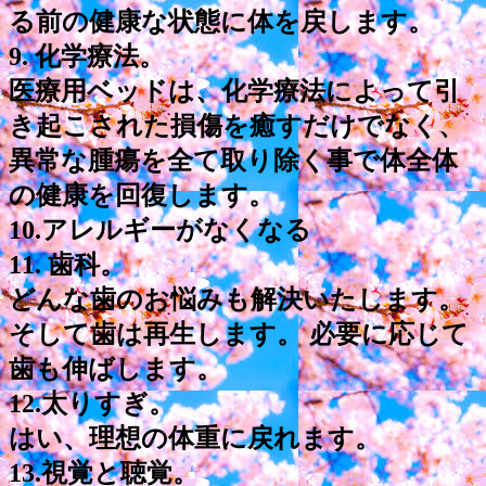
る前の健康な状態に体を戻します。
9. 化学療法。
医療用ベッドは、化学療法によって引
き起こされた損傷を癒すだけでなく、
異常な腫瘍を全て取り除く事で体全体
の健康を回復します。
10.アレルギーがなくなる
11. 歯科。
どんな歯のお悩みも解決いたします。
そして歯は再生します。 必要に応じて
歯も伸ばします。
12.太りすぎ。
はい、理想の体重に戻れます。
13.視覚と聴覚。