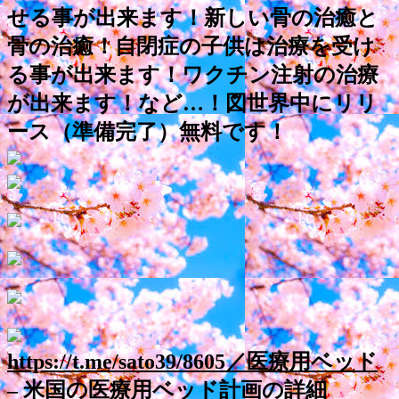
せる事が出来ます！新しい骨の治癒と
骨の治癒！自閉症の子供は治療を受け
る事が出来ます！ワクチン注射の治療
が出来ます！など…！図世界中にリリ
ース（準備完了）無料です！
https://t.me/sato39/8605／医療用ベッド
– 米国の医療用ベッド計画の詳細