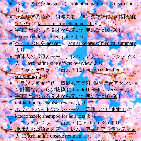
ペットの化身 heaven
に
terbinafine nail fungus treatment
よ
り
レムリアの歌が、阿波の歌、神社の祝詞に、引継がれ
ていた
に
ketorolac tromethamine safety
より
宇宙記憶のある９才から聞いた魂の話 #10~60
に
ketoconazole treatment guide
より
ペットの化身 heaven
に
acular ketorolac medical summary
より
地球人の起源と未来 、レムリア人とアトランティス
人
に
terbinafine side effects overview
より
二コラ・テスラ 宇宙人？
に
ketoconazole effect on
scalp fungi
より
トランプ黄金時代：質疑応答集5】銀河連合アセンショ
ン計画などからの抜粋
に
toradol benefits overview
より
宇宙記憶のある９才から聞いた魂の話 #10~60
に
terbinafine mechanism review
より
ホワイトハットのメンバーで、活躍しています！
に
ketoconazole shampoo for hair loss
より
二コラ・テスラ 宇宙人？
に
Victoria1395
より
地球人の起源と未来 、レムリア人とアトランティス
人
に
terbinafine dosage regimen
より