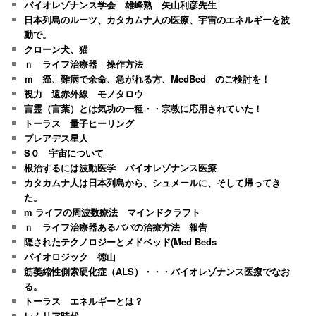
バイオレゾナンス学会 雄峰熟 矢山利彦先生
日本列島のルーツ、カタカムナ人の医療、宇宙のエネルギーを波
動で。
クローン犬、猫
ｎ ライフ治療器 操作方法
ｍ 癌、難病で余命、急がれる方、MedBed のご検討を！
視力 遠赤外線 モノタロウ
言霊（言葉）とは気功の一種・・宗教に応用されていた！
トーラス 量子ヒーリング
プレアデス星人
S０ 宇宙について
根治するには波動医学 バイオレゾナンス医療
カタカムナ人は日本列島から、シュメールに、そして帰ってき
た。
m ライフの周波数療法 マインドクラフト
ｎ ライフ治療器あるパパの治療方法 報告
隠されたテクノロジーとメドベッド(Med Beds
バイオロジック 徳山
筋萎縮性側索硬化症（ALS）・・・バイオレゾナンス医療でなお
る。
トーラス エネルギーとは？
レムリア時代