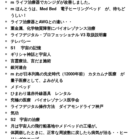
m ライフ治療器でカンジダが改善しました。
m ほんとうは、Med Bed 電子ヒーリングベッド が、待ちど
うしい！
ライフ治療器とAWGとの違い・・
重金属、化学物質障害にバイオレゾナンス治療
ライフデジタル・プロフェッショナル V3 取扱説明書
テレパシー
S1 宇宙の記憶
ギリシャ神話と宇宙人
言霊療法、言だま施術
銀河連合
m わが日本列島の先史時代（12000年前） カタカムナ医療 が
量子医療として、よみがえる
メドベッド
ひまわり遠赤外線器具 レンタル
究極の医療 バイオレゾナンス医学会
ライフデジタル操作方法 ダイアモンドライフ神戸
気功
S2 宇宙の治療
月は宇宙人の飛行船基地やメドベッドの工場が。
体調崩したときに、正常な周波数に戻したら病気が治る・・ヒー
リングウエーブ