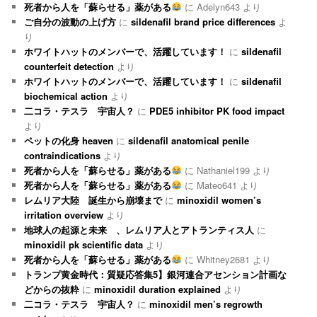
死者から人を「蘇らせる」薬がある
に
Adelyn643
より
ご自分の波動の上げ方
に
sildenafil brand price differences
よ
り
ホワイトハットのメンバーで、活躍しています！
に
sildenafil
counterfeit detection
より
ホワイトハットのメンバーで、活躍しています！
に
sildenafil
biochemical action
より
二コラ・テスラ 宇宙人？
に
PDE5 inhibitor PK food impact
より
ペットの化身 heaven
に
sildenafil anatomical penile
contraindications
より
死者から人を「蘇らせる」薬がある
に
Nathaniel199
より
死者から人を「蘇らせる」薬がある
に
Mateo641
より
レムリア大陸 誕生から崩壊まで
に
minoxidil women’s
irritation overview
より
地球人の起源と未来 、レムリア人とアトランティス人
に
minoxidil pk scientific data
より
死者から人を「蘇らせる」薬がある
に
Whitney2681
より
トランプ黄金時代：質疑応答集5】銀河連合アセンション計画な
どからの抜粋
に
minoxidil duration explained
より
二コラ・テスラ 宇宙人？
に
minoxidil men’s regrowth