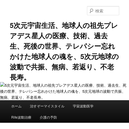
メ
サ
イ
ブ
検
ン
コ
索
コ
ン
5次元宇宙生活、地球人の祖先プレ
ン
テ
アデス星人の医療、技術、過去
テ
ン
ン
ツ
生、死後の世界、テレパシー忘れ
ツ
へ
へ
移
かけた地球人の魂を、5次元地球の
移
動
動
波動で共振、無病、若返り、不老
長寿。
メ
ホーム
治すぞーマイスタイル
宇宙波動医学
イ
ン
Rife波動治療
介護の予防
メ
ニ