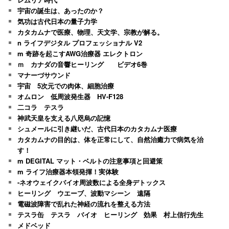
宇宙の誕生は、あったのか？
気功は古代日本の量子力学
カタカムナで医療、物理、天文学、宗教が解る。
n ライフデジタル プロフェッショナル V2
m 奇跡を起こすAWG治療器 エレクトロン
ｍ カナダの音響ヒーリング ビデオ6巻
マナーづサウンド
宇宙 5次元での肉体、細胞治療
オムロン 低周波発生器 HV-F128
二コラ テスラ
神武天皇を支える八咫烏の記憶
シュメールに引き継いだ、古代日本のカタカムナ医療
カタカムナの目的は、体を正常にして、自然治癒力で病気を治
す！
m DEGITAL マット・ベルトの注意事項と回避策
m ライフ治療器本領発揮！実体験
-ネオウェイクバイオ周波数による全身デトックス
ヒーリング ウエーブ、波動マシーン 遠隔
電磁波障害で乱れた神経の流れを整える方法
テスラ缶 テスラ バイオ ヒーリング 効果 村上信行先生
メドベッド