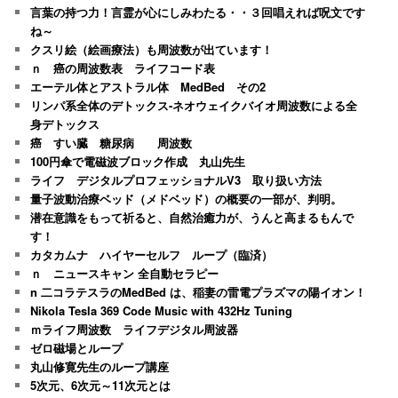
言葉の持つ力！言霊が心にしみわたる・・３回唱えれば呪文です
ね～
クスリ絵（絵画療法）も周波数が出ています！
ｎ 癌の周波数表 ライフコード表
エーテル体とアストラル体 MedBed その2
リンパ系全体のデトックス-ネオウェイクバイオ周波数による全
身デトックス
癌 すい臓 糖尿病 周波数
100円傘で電磁波ブロック作成 丸山先生
ライフ デジタルプロフェッショナルV3 取り扱い方法
量子波動治療ベッド（メドベッド）の概要の一部が、判明。
潜在意識をもって祈ると、自然治癒力が、うんと高まるもんで
す！
カタカムナ ハイヤーセルフ ループ（臨済）
ｎ ニュースキャン 全自動セラピー
n 二コラテスラのMedBed は、稲妻の雷電プラズマの陽イオン！
Nikola Tesla 369 Code Music with 432Hz Tuning
ｍライフ周波数 ライフデジタル周波器
ゼロ磁場とループ
丸山修寛先生のループ講座
5次元、6次元～11次元とは