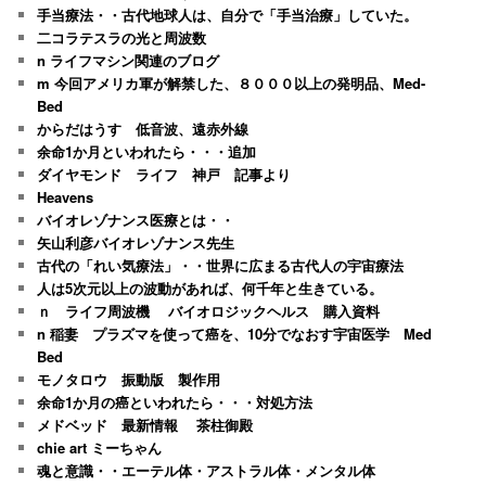
手当療法・・古代地球人は、自分で「手当治療」していた。
二コラテスラの光と周波数
n ライフマシン関連のブログ
m 今回アメリカ軍が解禁した、８０００以上の発明品、Med-
Bed
からだはうす 低音波、遠赤外線
余命1か月といわれたら・・・追加
ダイヤモンド ライフ 神戸 記事より
Heavens
バイオレゾナンス医療とは・・
矢山利彦バイオレゾナンス先生
古代の「れい気療法」・・世界に広まる古代人の宇宙療法
人は5次元以上の波動があれば、何千年と生きている。
ｎ ライフ周波機 バイオロジックヘルス 購入資料
n 稲妻 プラズマを使って癌を、10分でなおす宇宙医学 Med
Bed
モノタロウ 振動版 製作用
余命1か月の癌といわれたら・・・対処方法
メドベッド 最新情報 茶柱御殿
chie art ミーちゃん
魂と意識・・エーテル体・アストラル体・メンタル体