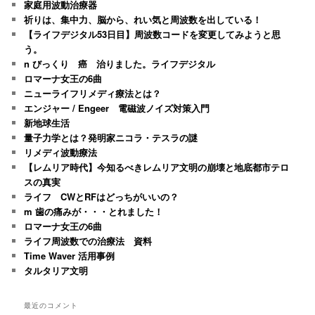
家庭用波動治療器
祈りは、集中力、脳から、れい気と周波数を出している！
【ライフデジタル53日目】周波数コードを変更してみようと思
う。
n びっくり 癌 治りました。ライフデジタル
ロマーナ女王の6曲
ニューライフリメディ療法とは？
エンジャー / Engeer 電磁波ノイズ対策入門
新地球生活
量子力学とは？発明家ニコラ・テスラの謎
リメディ波動療法
【レムリア時代】今知るべきレムリア文明の崩壊と地底都市テロ
スの真実
ライフ CWとRFはどっちがいいの？
m 歯の痛みが・・・とれました！
ロマーナ女王の6曲
ライフ周波数での治療法 資料
Time Waver 活用事例
タルタリア文明
最近のコメント