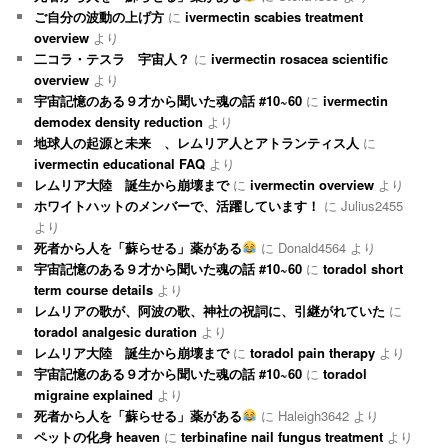
ご自分の波動の上げ方
に
ivermectin scabies treatment
overview
より
二コラ・テスラ 宇宙人？
に
ivermectin rosacea scientific
overview
より
宇宙記憶のある９才から聞いた魂の話 #10~60
に
ivermectin
demodex density reduction
より
地球人の起源と未来 、レムリア人とアトランティス人
に
ivermectin educational FAQ
より
レムリア大陸 誕生から崩壊まで
に
ivermectin overview
より
ホワイトハットのメンバーで、活躍しています！
に
Julius2455
より
死者から人を「蘇らせる」薬がある
に
Donald4564
より
宇宙記憶のある９才から聞いた魂の話 #10~60
に
toradol short
term course details
より
レムリアの歌が、阿波の歌、神社の祝詞に、引継がれていた
に
toradol analgesic duration
より
レムリア大陸 誕生から崩壊まで
に
toradol pain therapy
より
宇宙記憶のある９才から聞いた魂の話 #10~60
に
toradol
migraine explained
より
死者から人を「蘇らせる」薬がある
に
Haleigh3642
より
ペットの化身 heaven
に
terbinafine nail fungus treatment
より