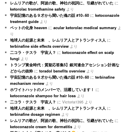
レムリアの歌が、阿波の歌、神社の祝詞に、引継がれていた
に
ketorolac tromethamine safety
より
宇宙記憶のある９才から聞いた魂の話 #10~60
に
ketoconazole
treatment guide
より
ペットの化身 heaven
に
acular ketorolac medical summary
よ
り
地球人の起源と未来 、レムリア人とアトランティス人
に
terbinafine side effects overview
より
二コラ・テスラ 宇宙人？
に
ketoconazole effect on scalp
fungi
より
トランプ黄金時代：質疑応答集5】銀河連合アセンション計画な
どからの抜粋
に
toradol benefits overview
より
宇宙記憶のある９才から聞いた魂の話 #10~60
に
terbinafine
mechanism review
より
ホワイトハットのメンバーで、活躍しています！
に
ketoconazole shampoo for hair loss
より
二コラ・テスラ 宇宙人？
に
Victoria1395
より
地球人の起源と未来 、レムリア人とアトランティス人
に
terbinafine dosage regimen
より
レムリアの歌が、阿波の歌、神社の祝詞に、引継がれていた
に
ketoconazole cream for dermatitis
より