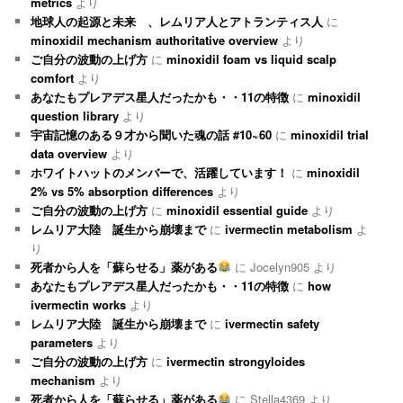
metrics
より
地球人の起源と未来 、レムリア人とアトランティス人
に
minoxidil mechanism authoritative overview
より
ご自分の波動の上げ方
に
minoxidil foam vs liquid scalp
comfort
より
あなたもプレアデス星人だったかも・・11の特徴
に
minoxidil
question library
より
宇宙記憶のある９才から聞いた魂の話 #10~60
に
minoxidil trial
data overview
より
ホワイトハットのメンバーで、活躍しています！
に
minoxidil
2% vs 5% absorption differences
より
ご自分の波動の上げ方
に
minoxidil essential guide
より
レムリア大陸 誕生から崩壊まで
に
ivermectin metabolism
よ
り
死者から人を「蘇らせる」薬がある
に
Jocelyn905
より
あなたもプレアデス星人だったかも・・11の特徴
に
how
ivermectin works
より
レムリア大陸 誕生から崩壊まで
に
ivermectin safety
parameters
より
ご自分の波動の上げ方
に
ivermectin strongyloides
mechanism
より
死者から人を「蘇らせる」薬がある
に
Stella4369
より