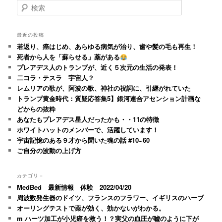
検
索
最近の投稿
若返り、癌はじめ、あらゆる病気が治り、歯や髪の毛も再生！
死者から人を「蘇らせる」薬がある
プレアデス人のトランプが、近く５次元の生活の発表！
二コラ・テスラ 宇宙人？
レムリアの歌が、阿波の歌、神社の祝詞に、引継がれていた
トランプ黄金時代：質疑応答集5】銀河連合アセンション計画な
どからの抜粋
あなたもプレアデス星人だったかも・・11の特徴
ホワイトハットのメンバーで、活躍しています！
宇宙記憶のある９才から聞いた魂の話 #10~60
ご自分の波動の上げ方
カテゴリ－
MedBed 最新情報 体験 2022/04/20
周波数発生器のドイツ、フランスのフラワー、イギリスのハーブ
オーリングテストで薬が効く、効かないがわかる。
m ハーツ加工が小児癌を救う！？実父の血圧が嘘のように下が