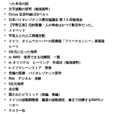
った本当の話
文字波動の研究（勉強資料）
Cirius 近赤外線LEDベルト
日本バイオレゾナンス療法協議会 第 1 0 回勉強会
【宇野正美】旧約聖書・人の寿命はかつて数百年だった。
メドベッド
宇宙人との人工異種交配
ドイツ、タイムウエーバーの医療版「フリークエンシー」家庭版
ヒーリ
5次元になった地球
m AWG 使用できる治療院 一覧
m オリジナル ヒーリング 作成法（勉強資料）
n イフマシーンストア 香港
究極の医療 バイオレゾナンス医学
Rife デジタル 体験
5次元地球
未分類
隠されたピラミッド（前編、後編）
ドイツの波動調整器 臓器の波動測定、修正で治療するRAYOメ
ーター
テスラー缶