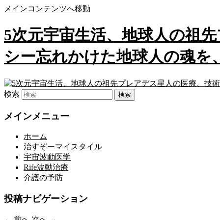
メインコンテンツへ移動
5次元宇宙生活、地球人の祖
シー忘れかけた地球人の魂を
検索
メインメニュー
ホーム
治すぞーマイスタイル
宇宙波動医学
Rife波動治療
介護の予防
投稿ナビゲーション
←
前へ
次へ
→