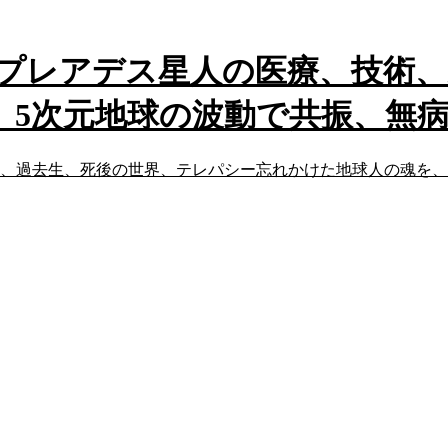
先プレアデス星人の医療、技術
、5次元地球の波動で共振、無