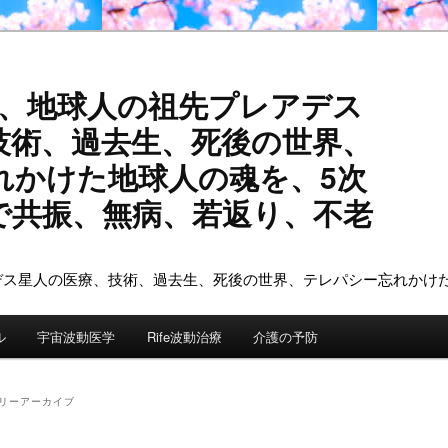
活、地球人の祖先プレアデス
技術、過去生、死後の世界、
れかけた地球人の魂を、5次
で共振、無病、若返り、不老
ル
宇宙波動医学
Rife波動治療
介護の予防
リーアーカイブ