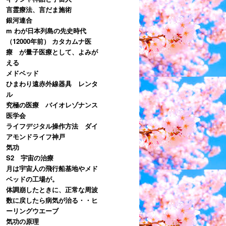
言霊療法、言だま施術
銀河連合
m わが日本列島の先史時代
（12000年前） カタカムナ医
療 が量子医療として、よみが
える
メドベッド
ひまわり遠赤外線器具 レンタ
ル
究極の医療 バイオレゾナンス
医学会
ライフデジタル操作方法 ダイ
アモンドライフ神戸
気功
S2 宇宙の治療
月は宇宙人の飛行船基地やメド
ベッドの工場が。
体調崩したときに、正常な周波
数に戻したら病気が治る・・ヒ
ーリングウエーブ
気功の原理