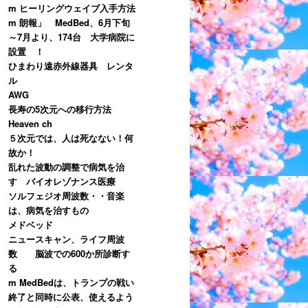
m ヒーリングウェイブ入手方法
m 朗報」 MedBed、6月下旬
～7月より、174台 大学病院に
設置 ！
ひまわり遠赤外線器具 レンタ
ル
AWG
長寿の5次元への移行方法
Heaven ch
５次元では、人は死なない！何
故か！
乱れた波動の調整で病気を治
す バイオレゾナンス医療
ソルフェジオ周波数・・音楽
は、病気を治すもの
メドベッド
ニュースキャン、ライフ周波
数 脳波での600か所診断す
る
m MedBedは、トランプの戦い
終了と同時に公表、使えるよう