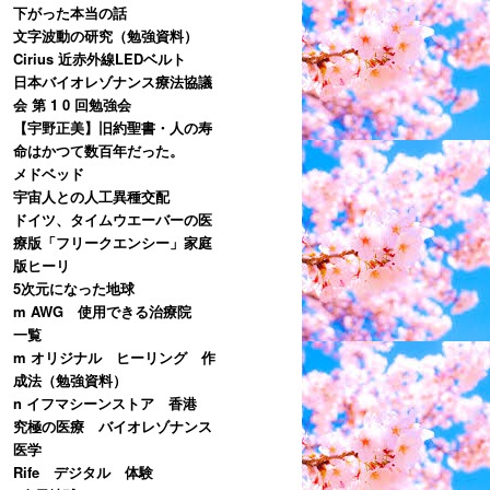
下がった本当の話
文字波動の研究（勉強資料）
Cirius 近赤外線LEDベルト
日本バイオレゾナンス療法協議
会 第 1 0 回勉強会
【宇野正美】旧約聖書・人の寿
命はかつて数百年だった。
メドベッド
宇宙人との人工異種交配
ドイツ、タイムウエーバーの医
療版「フリークエンシー」家庭
版ヒーリ
5次元になった地球
m AWG 使用できる治療院
一覧
m オリジナル ヒーリング 作
成法（勉強資料）
n イフマシーンストア 香港
究極の医療 バイオレゾナンス
医学
Rife デジタル 体験