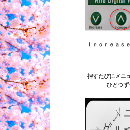
Ｉｎｃｒｅａｓｅ
押すたびにメニ
ひとつず