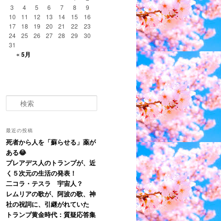
3
4
5
6
7
8
9
10
11
12
13
14
15
16
17
18
19
20
21
22
23
24
25
26
27
28
29
30
31
« 5月
検
索
最近の投稿
死者から人を「蘇らせる」薬が
ある😂
プレアデス人のトランプが、近
く５次元の生活の発表！
二コラ・テスラ 宇宙人？
レムリアの歌が、阿波の歌、神
社の祝詞に、引継がれていた
トランプ黄金時代：質疑応答集