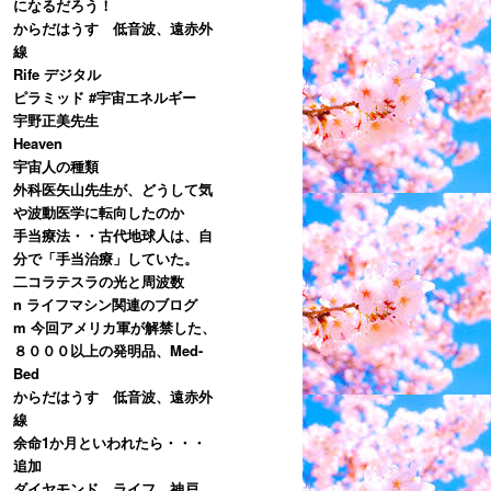
になるだろう！
からだはうす 低音波、遠赤外
線
Rife デジタル
ピラミッド #宇宙エネルギー
宇野正美先生
Heaven
宇宙人の種類
外科医矢山先生が、どうして気
や波動医学に転向したのか
手当療法・・古代地球人は、自
分で「手当治療」していた。
二コラテスラの光と周波数
n ライフマシン関連のブログ
m 今回アメリカ軍が解禁した、
８０００以上の発明品、Med-
Bed
からだはうす 低音波、遠赤外
線
余命1か月といわれたら・・・
追加
ダイヤモンド ライフ 神戸