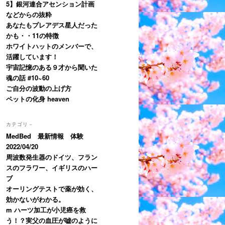
5】銀河連合アセンション計画
などからの抜粋
あなたもプレアデス星人だった
かも・・11の特徴
ホワイトハットのメンバーで、
活躍しています！
宇宙記憶のある９才から聞いた
魂の話 #10~60
ご自分の波動の上げ方
ペットの化身 heaven
カテゴリ－
MedBed 最新情報 体験
2022/04/20
周波数発生器のドイツ、フラン
スのフラワー、イギリスのハー
ブ
オーリングテストで薬が効く、
効かないがわかる。
m ハーツ加工が小児癌を救
う！？実父の血圧が嘘のように