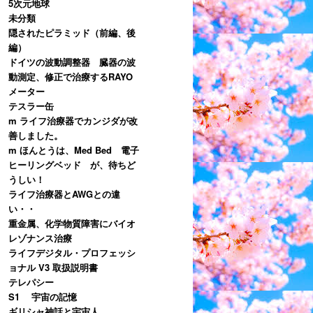
5次元地球
未分類
隠されたピラミッド（前編、後
編）
ドイツの波動調整器 臓器の波
動測定、修正で治療するRAYO
メーター
テスラー缶
m ライフ治療器でカンジダが改
善しました。
m ほんとうは、Med Bed 電子
ヒーリングベッド が、待ちど
うしい！
ライフ治療器とAWGとの違
い・・
重金属、化学物質障害にバイオ
レゾナンス治療
ライフデジタル・プロフェッシ
ョナル V3 取扱説明書
テレパシー
S1 宇宙の記憶
ギリシャ神話と宇宙人