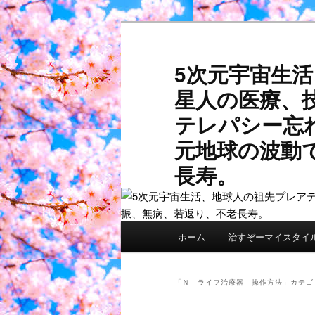
メ
サ
イ
ブ
ン
コ
5次元宇宙生
コ
ン
星人の医療、
ン
テ
テ
ン
テレパシー忘
ン
ツ
元地球の波動
ツ
へ
へ
移
長寿。
移
動
動
メ
ホーム
治すぞーマイスタイ
イ
ン
メ
「
Ｎ ライフ治療器 操作方法
」カテゴ
ニ
ュ