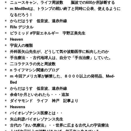
ニュースキャン、ライフ周波数 脳波での600か所診断する
m MedBedは、トランプの戦い終了と同時に公表、使えるように
なるだろう！
からだはうす 低音波、遠赤外線
Rife デジタル
ピラミッド #宇宙エネルギー 宇野正美先生
Heaven
宇宙人の種類
外科医矢山先生が、どうして気や波動医学に転向したのか
手当療法・・古代地球人は、自分で「手当治療」していた。
二コラテスラの光と周波数
n ライフマシン関連のブログ
m 今回アメリカ軍が解禁した、８０００以上の発明品、Med-
Bed
からだはうす 低音波、遠赤外線
余命1か月といわれたら・・・追加
ダイヤモンド ライフ 神戸 記事より
Heavens
バイオレゾナンス医療とは・・
矢山利彦バイオレゾナンス先生
古代の「れい気療法」・・世界に広まる古代人の宇宙療法