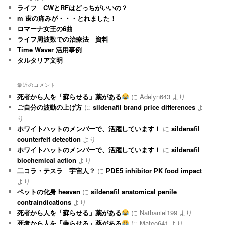
ライフ CWとRFはどっちがいいの？
m 歯の痛みが・・・とれました！
ロマーナ女王の6曲
ライフ周波数での治療法 資料
Time Waver 活用事例
タルタリア文明
最近のコメント
死者から人を「蘇らせる」薬がある
に
Adelyn643
より
ご自分の波動の上げ方
に
sildenafil brand price differences
よ
り
ホワイトハットのメンバーで、活躍しています！
に
sildenafil
counterfeit detection
より
ホワイトハットのメンバーで、活躍しています！
に
sildenafil
biochemical action
より
二コラ・テスラ 宇宙人？
に
PDE5 inhibitor PK food impact
より
ペットの化身 heaven
に
sildenafil anatomical penile
contraindications
より
死者から人を「蘇らせる」薬がある
に
Nathaniel199
より
死者から人を「蘇らせる」薬がある
に
Mateo641
より