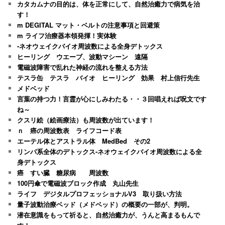
カタカムナの目的は、体を正常にして、自然治癒力で病気を治
す！
m DEGITAL マット・ベルトの注意事項と回避策
m ライフ治療器本領発揮！実体験
-ネオウェイクバイオ周波数による全身デトックス
ヒーリング ウエーブ、波動マシーン 遠隔
電磁波障害で乱れた神経の流れを整える方法
テスラ缶 テスラ バイオ ヒーリング 効果 村上信行先生
メドベッド
言葉の持つ力！言霊が心にしみわたる・・３回唱えれば呪文です
ね～
クスリ絵（絵画療法）も周波数が出ています！
ｎ 癌の周波数表 ライフコード表
エーテル体とアストラル体 MedBed その2
リンパ系全体のデトックス-ネオウェイクバイオ周波数による全
身デトックス
癌 すい臓 糖尿病 周波数
100円傘で電磁波ブロック作成 丸山先生
ライフ デジタルプロフェッショナルV3 取り扱い方法
量子波動治療ベッド（メドベッド）の概要の一部が、判明。
潜在意識をもって祈ると、自然治癒力が、うんと高まるもんで