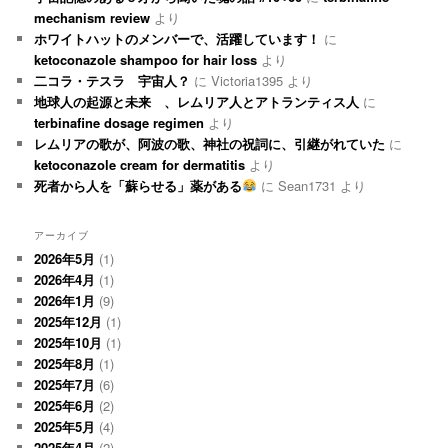
mechanism review
より
ホワイトハットのメンバーで、活躍しています！
に
ketoconazole shampoo for hair loss
より
二コラ・テスラ 宇宙人？
に
Victoria1395
より
地球人の起源と未来 、レムリア人とアトランティス人
に
terbinafine dosage regimen
より
レムリアの歌が、阿波の歌、神社の祝詞に、引継がれていた
に
ketoconazole cream for dermatitis
より
死者から人を「蘇らせる」薬がある
に
Sean1731
より
アーカイブ
2026年5月
(1)
2026年4月
(1)
2026年1月
(9)
2025年12月
(1)
2025年10月
(1)
2025年8月
(1)
2025年7月
(6)
2025年6月
(2)
2025年5月
(4)
2025年4月
(2)