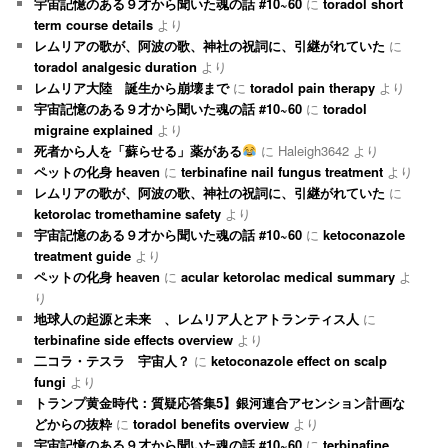
宇宙記憶のある９才から聞いた魂の話 #10~60
に
toradol short
term course details
より
レムリアの歌が、阿波の歌、神社の祝詞に、引継がれていた
に
toradol analgesic duration
より
レムリア大陸 誕生から崩壊まで
に
toradol pain therapy
より
宇宙記憶のある９才から聞いた魂の話 #10~60
に
toradol
migraine explained
より
死者から人を「蘇らせる」薬がある
に
Haleigh3642
より
ペットの化身 heaven
に
terbinafine nail fungus treatment
より
レムリアの歌が、阿波の歌、神社の祝詞に、引継がれていた
に
ketorolac tromethamine safety
より
宇宙記憶のある９才から聞いた魂の話 #10~60
に
ketoconazole
treatment guide
より
ペットの化身 heaven
に
acular ketorolac medical summary
よ
り
地球人の起源と未来 、レムリア人とアトランティス人
に
terbinafine side effects overview
より
二コラ・テスラ 宇宙人？
に
ketoconazole effect on scalp
fungi
より
トランプ黄金時代：質疑応答集5】銀河連合アセンション計画な
どからの抜粋
に
toradol benefits overview
より
宇宙記憶のある９才から聞いた魂の話 #10~60
に
terbinafine