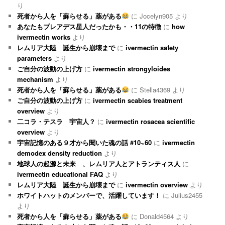
り
死者から人を「蘇らせる」薬がある
に
Jocelyn905
より
あなたもプレアデス星人だったかも・・11の特徴
に
how
ivermectin works
より
レムリア大陸 誕生から崩壊まで
に
ivermectin safety
parameters
より
ご自分の波動の上げ方
に
ivermectin strongyloides
mechanism
より
死者から人を「蘇らせる」薬がある
に
Stella4369
より
ご自分の波動の上げ方
に
ivermectin scabies treatment
overview
より
二コラ・テスラ 宇宙人？
に
ivermectin rosacea scientific
overview
より
宇宙記憶のある９才から聞いた魂の話 #10~60
に
ivermectin
demodex density reduction
より
地球人の起源と未来 、レムリア人とアトランティス人
に
ivermectin educational FAQ
より
レムリア大陸 誕生から崩壊まで
に
ivermectin overview
より
ホワイトハットのメンバーで、活躍しています！
に
Julius2455
より
死者から人を「蘇らせる」薬がある
に
Donald4564
より