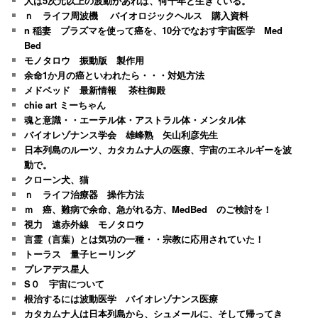
人は5次元以上の波動があれば、何千年と生きている。
ｎ ライフ周波機 バイオロジックヘルス 購入資料
n 稲妻 プラズマを使って癌を、10分でなおす宇宙医学 Med
Bed
モノタロウ 振動版 製作用
余命1か月の癌といわれたら・・・対処方法
メドベッド 最新情報 茶柱御殿
chie art ミーちゃん
魂と意識・・エーテル体・アストラル体・メンタル体
バイオレゾナンス学会 雄峰熟 矢山利彦先生
日本列島のルーツ、カタカムナ人の医療、宇宙のエネルギーを波
動で。
クローン犬、猫
ｎ ライフ治療器 操作方法
ｍ 癌、難病で余命、急がれる方、MedBed のご検討を！
視力 遠赤外線 モノタロウ
言霊（言葉）とは気功の一種・・宗教に応用されていた！
トーラス 量子ヒーリング
プレアデス星人
S０ 宇宙について
根治するには波動医学 バイオレゾナンス医療
カタカムナ人は日本列島から、シュメールに、そして帰ってき