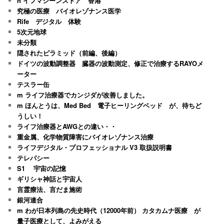
n イフマシーンストア 香港
究極の医療 バイオレゾナンス医学
Rife デジタル 体験
5次元地球
未分類
隠されたピラミッド（前編、後編）
ドイツの波動調整器 臓器の波動測定、修正で治療するRAYOメ
ーター
テスラー缶
m ライフ治療器でカンジダが改善しました。
m ほんとうは、Med Bed 電子ヒーリングベッド が、待ちど
うしい！
ライフ治療器とAWGとの違い・・
重金属、化学物質障害にバイオレゾナンス治療
ライフデジタル・プロフェッショナル V3 取扱説明書
テレパシー
S1 宇宙の記憶
ギリシャ神話と宇宙人
言霊療法、言だま施術
銀河連合
m わが日本列島の先史時代（12000年前） カタカムナ医療 が
量子医療として、よみがえる