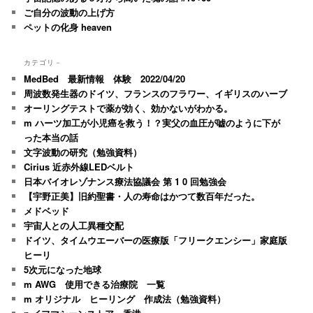
ご自分の波動の上げ方
ペットの化身 heaven
カテゴリ－
MedBed 最新情報 体験 2022/04/20
周波数発生器のドイツ、フランスのフラワー、イギリスのハーブ
オーリングテストで薬が効く、効かないがわかる。
m ハーツ加工が小児癌を救う！？実父の血圧が嘘のように下が
った本当の話
文字波動の研究（勉強資料）
Cirius 近赤外線LEDベルト
日本バイオレゾナンス療法協議会 第 1 0 回勉強会
【宇野正美】旧約聖書・人の寿命はかつて数百年だった。
メドベッド
宇宙人との人工異種交配
ドイツ、タイムウエーバーの医療版「フリークエンシー」家庭版
ヒーリ
5次元になった地球
m AWG 使用できる治療院 一覧
m オリジナル ヒーリング 作成法（勉強資料）