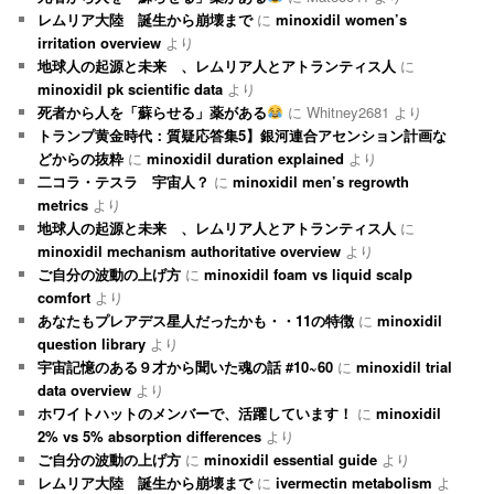
レムリア大陸 誕生から崩壊まで
に
minoxidil women’s
irritation overview
より
地球人の起源と未来 、レムリア人とアトランティス人
に
minoxidil pk scientific data
より
死者から人を「蘇らせる」薬がある
に
Whitney2681
より
トランプ黄金時代：質疑応答集5】銀河連合アセンション計画な
どからの抜粋
に
minoxidil duration explained
より
二コラ・テスラ 宇宙人？
に
minoxidil men’s regrowth
metrics
より
地球人の起源と未来 、レムリア人とアトランティス人
に
minoxidil mechanism authoritative overview
より
ご自分の波動の上げ方
に
minoxidil foam vs liquid scalp
comfort
より
あなたもプレアデス星人だったかも・・11の特徴
に
minoxidil
question library
より
宇宙記憶のある９才から聞いた魂の話 #10~60
に
minoxidil trial
data overview
より
ホワイトハットのメンバーで、活躍しています！
に
minoxidil
2% vs 5% absorption differences
より
ご自分の波動の上げ方
に
minoxidil essential guide
より
レムリア大陸 誕生から崩壊まで
に
ivermectin metabolism
よ