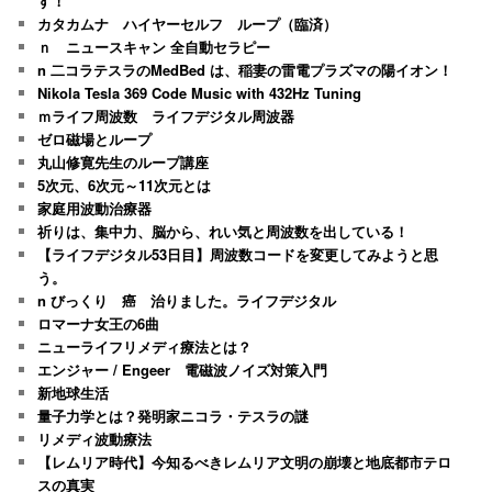
す！
カタカムナ ハイヤーセルフ ループ（臨済）
ｎ ニュースキャン 全自動セラピー
n 二コラテスラのMedBed は、稲妻の雷電プラズマの陽イオン！
Nikola Tesla 369 Code Music with 432Hz Tuning
ｍライフ周波数 ライフデジタル周波器
ゼロ磁場とループ
丸山修寛先生のループ講座
5次元、6次元～11次元とは
家庭用波動治療器
祈りは、集中力、脳から、れい気と周波数を出している！
【ライフデジタル53日目】周波数コードを変更してみようと思
う。
n びっくり 癌 治りました。ライフデジタル
ロマーナ女王の6曲
ニューライフリメディ療法とは？
エンジャー / Engeer 電磁波ノイズ対策入門
新地球生活
量子力学とは？発明家ニコラ・テスラの謎
リメディ波動療法
【レムリア時代】今知るべきレムリア文明の崩壊と地底都市テロ
スの真実