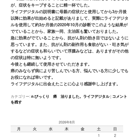
が、症状をキープすることに精一杯でした。
ライフデジタルの説明書に母親の症状だと使用してから3か月後
以降に効果が出始めると記載がありまして、実際にライフデジタ
ルを使用して約3か月後の2020年10月の診断でこのような結果が
でていることから、家族一同、主治医も驚いておりました。
急に効果がでていることから、抗がん剤の効き目ではないように
思っています。また、抗がん剤の副作用も食欲がない・吐き気が
するなどの症状も和らいでいて浮腫みなどは、ありますがその他
の症状は特に無いようです。
今後とも継続して使用させていただきます。
癌のみならず病により苦しんでいる方、悩んでいる方に少しでも
お役になれば幸いです。
ライフデジタルに出会えたことに心より感謝申し上げます。
カテゴリー:
n びっくり 癌 治りました。ライフデジタル
|
コメント
を残す
2026年8月
月
火
水
木
金
土
日
1
2