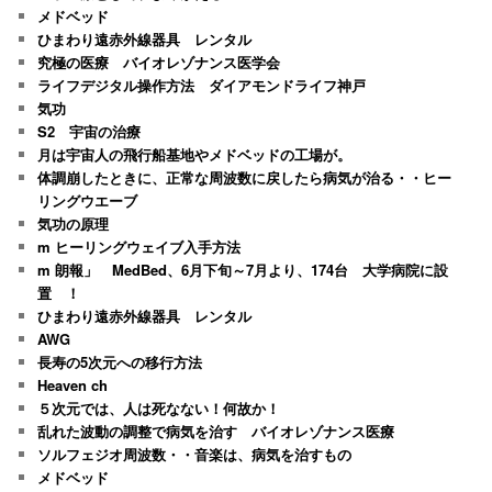
メドベッド
ひまわり遠赤外線器具 レンタル
究極の医療 バイオレゾナンス医学会
ライフデジタル操作方法 ダイアモンドライフ神戸
気功
S2 宇宙の治療
月は宇宙人の飛行船基地やメドベッドの工場が。
体調崩したときに、正常な周波数に戻したら病気が治る・・ヒー
リングウエーブ
気功の原理
m ヒーリングウェイブ入手方法
m 朗報」 MedBed、6月下旬～7月より、174台 大学病院に設
置 ！
ひまわり遠赤外線器具 レンタル
AWG
長寿の5次元への移行方法
Heaven ch
５次元では、人は死なない！何故か！
乱れた波動の調整で病気を治す バイオレゾナンス医療
ソルフェジオ周波数・・音楽は、病気を治すもの
メドベッド