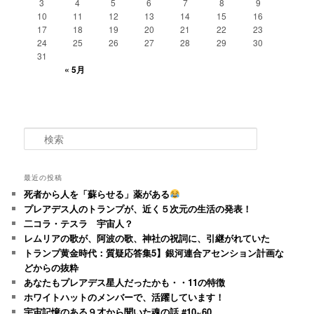
3
4
5
6
7
8
9
10
11
12
13
14
15
16
17
18
19
20
21
22
23
24
25
26
27
28
29
30
31
« 5月
検
索
最近の投稿
死者から人を「蘇らせる」薬がある
プレアデス人のトランプが、近く５次元の生活の発表！
二コラ・テスラ 宇宙人？
レムリアの歌が、阿波の歌、神社の祝詞に、引継がれていた
トランプ黄金時代：質疑応答集5】銀河連合アセンション計画な
どからの抜粋
あなたもプレアデス星人だったかも・・11の特徴
ホワイトハットのメンバーで、活躍しています！
宇宙記憶のある９才から聞いた魂の話 #10~60