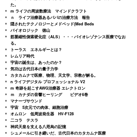
た。
m ライフの周波数療法 マインドクラフト
ｎ ライフ治療器あるパパの治療方法 報告
隠されたテクノロジーとメドベッド(Med Beds
バイオロジック 徳山
筋萎縮性側索硬化症（ALS）・・・バイオレゾナンス医療でなお
る。
トーラス エネルギーとは？
レムリア時代
宇宙の誕生は、あったのか？
気功は古代日本の量子力学
カタカムナで医療、物理、天文学、宗教が解る。
n ライフデジタル プロフェッショナル V2
m 奇跡を起こすAWG治療器 エレクトロン
ｍ カナダの音響ヒーリング ビデオ6巻
マナーづサウンド
宇宙 5次元での肉体、細胞治療
オムロン 低周波発生器 HV-F128
二コラ テスラ
神武天皇を支える八咫烏の記憶
シュメールに引き継いだ、古代日本のカタカムナ医療