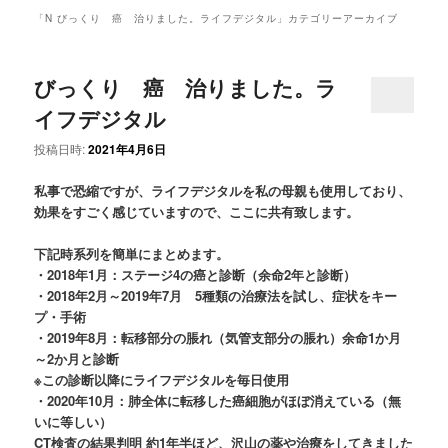
ュ
「
N びっくり 癌 治りました。ライフデジタル
」カテゴリーアーカイブ
ー
びっくり 癌 治りました。ラ
イフデジタル
投稿日時:
2021年4月6日
私事で恐縮ですが、ライフデジタルを私の母親も使用しており、
効果をすごく感じていますので、ここに共有致します。
下記時系列を簡単にまとめます。
・2018年1月：ステージ4の癌と診断（余命2年と診断）
・2018年2月～2019年7月 5種類の治療法を試し、症状をキー
プ・手術
・2019年8月：転移部分の脹れ（気管支部分の脹れ）余命1か月
～2か月と診断
※この診断以降にライフデジタルを毎日使用
・2020年10月：肺全体に転移した癌細胞がほぼ消えている（無
いに等しい）
CT検査の結果判明 約1年半ほど、沢山の薬や治療をしてきました