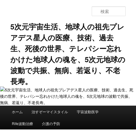
メ
サ
イ
ブ
検
ン
コ
索
コ
ン
5次元宇宙生活、地球人の祖先プレ
ン
テ
アデス星人の医療、技術、過去
テ
ン
ン
ツ
生、死後の世界、テレパシー忘れ
ツ
へ
へ
移
かけた地球人の魂を、5次元地球の
移
動
動
波動で共振、無病、若返り、不老
長寿。
メ
ホーム
治すぞーマイスタイル
宇宙波動医学
イ
ン
Rife波動治療
介護の予防
メ
ニ