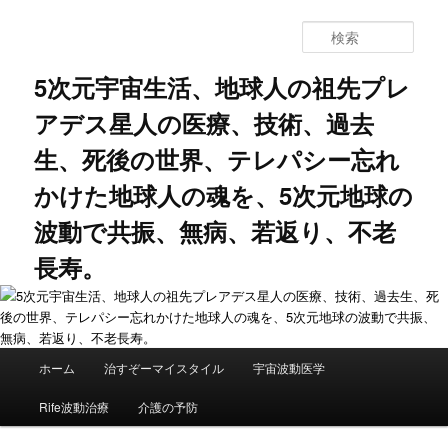
メ
サ
イ
ブ
検
ン
コ
索
コ
ン
5次元宇宙生活、地球人の祖先プレ
ン
テ
アデス星人の医療、技術、過去
テ
ン
ン
ツ
生、死後の世界、テレパシー忘れ
ツ
へ
へ
移
かけた地球人の魂を、5次元地球の
移
動
動
波動で共振、無病、若返り、不老
長寿。
メ
ホーム
治すぞーマイスタイル
宇宙波動医学
イ
ン
Rife波動治療
介護の予防
メ
ニ