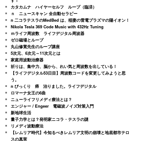
す！
カタカムナ ハイヤーセルフ ループ（臨済）
ｎ ニュースキャン 全自動セラピー
n 二コラテスラのMedBed は、稲妻の雷電プラズマの陽イオン！
Nikola Tesla 369 Code Music with 432Hz Tuning
ｍライフ周波数 ライフデジタル周波器
ゼロ磁場とループ
丸山修寛先生のループ講座
5次元、6次元～11次元とは
家庭用波動治療器
祈りは、集中力、脳から、れい気と周波数を出している！
【ライフデジタル53日目】周波数コードを変更してみようと思
う。
n びっくり 癌 治りました。ライフデジタル
ロマーナ女王の6曲
ニューライフリメディ療法とは？
エンジャー / Engeer 電磁波ノイズ対策入門
新地球生活
量子力学とは？発明家ニコラ・テスラの謎
リメディ波動療法
【レムリア時代】今知るべきレムリア文明の崩壊と地底都市テロ
スの真実