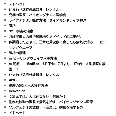
メドベッド
ひまわり遠赤外線器具 レンタル
究極の医療 バイオレゾナンス医学会
ライフデジタル操作方法 ダイアモンドライフ神戸
気功
S2 宇宙の治療
月は宇宙人の飛行船基地やメドベッドの工場が。
体調崩したときに、正常な周波数に戻したら病気が治る・・ヒー
リングウエーブ
気功の原理
m ヒーリングウェイブ入手方法
m 朗報」 MedBed、6月下旬～7月より、174台 大学病院に設
置 ！
ひまわり遠赤外線器具 レンタル
AWG
長寿の5次元への移行方法
Heaven ch
５次元では、人は死なない！何故か！
乱れた波動の調整で病気を治す バイオレゾナンス医療
ソルフェジオ周波数・・音楽は、病気を治すもの
メドベッド