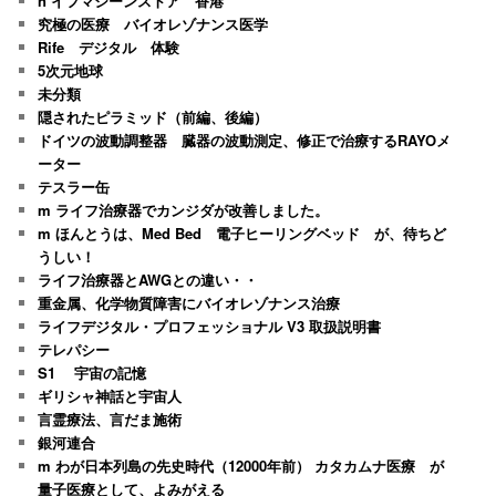
n イフマシーンストア 香港
究極の医療 バイオレゾナンス医学
Rife デジタル 体験
5次元地球
未分類
隠されたピラミッド（前編、後編）
ドイツの波動調整器 臓器の波動測定、修正で治療するRAYOメ
ーター
テスラー缶
m ライフ治療器でカンジダが改善しました。
m ほんとうは、Med Bed 電子ヒーリングベッド が、待ちど
うしい！
ライフ治療器とAWGとの違い・・
重金属、化学物質障害にバイオレゾナンス治療
ライフデジタル・プロフェッショナル V3 取扱説明書
テレパシー
S1 宇宙の記憶
ギリシャ神話と宇宙人
言霊療法、言だま施術
銀河連合
m わが日本列島の先史時代（12000年前） カタカムナ医療 が
量子医療として、よみがえる