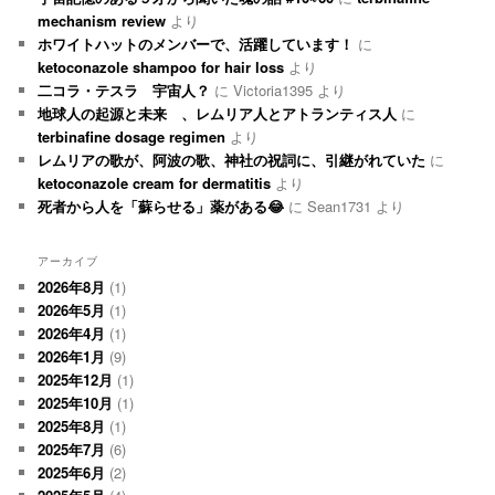
mechanism review
より
ホワイトハットのメンバーで、活躍しています！
に
ketoconazole shampoo for hair loss
より
二コラ・テスラ 宇宙人？
に
Victoria1395
より
地球人の起源と未来 、レムリア人とアトランティス人
に
terbinafine dosage regimen
より
レムリアの歌が、阿波の歌、神社の祝詞に、引継がれていた
に
ketoconazole cream for dermatitis
より
死者から人を「蘇らせる」薬がある😂
に
Sean1731
より
アーカイブ
2026年8月
(1)
2026年5月
(1)
2026年4月
(1)
2026年1月
(9)
2025年12月
(1)
2025年10月
(1)
2025年8月
(1)
2025年7月
(6)
2025年6月
(2)