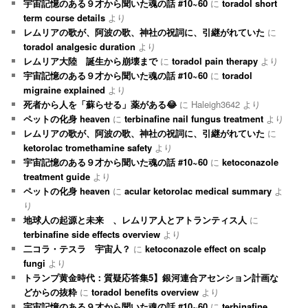
宇宙記憶のある９才から聞いた魂の話 #10~60
に
toradol short
term course details
より
レムリアの歌が、阿波の歌、神社の祝詞に、引継がれていた
に
toradol analgesic duration
より
レムリア大陸 誕生から崩壊まで
に
toradol pain therapy
より
宇宙記憶のある９才から聞いた魂の話 #10~60
に
toradol
migraine explained
より
死者から人を「蘇らせる」薬がある😂
に
Haleigh3642
より
ペットの化身 heaven
に
terbinafine nail fungus treatment
より
レムリアの歌が、阿波の歌、神社の祝詞に、引継がれていた
に
ketorolac tromethamine safety
より
宇宙記憶のある９才から聞いた魂の話 #10~60
に
ketoconazole
treatment guide
より
ペットの化身 heaven
に
acular ketorolac medical summary
よ
り
地球人の起源と未来 、レムリア人とアトランティス人
に
terbinafine side effects overview
より
二コラ・テスラ 宇宙人？
に
ketoconazole effect on scalp
fungi
より
トランプ黄金時代：質疑応答集5】銀河連合アセンション計画な
どからの抜粋
に
toradol benefits overview
より
宇宙記憶のある９才から聞いた魂の話 #10~60
に
terbinafine