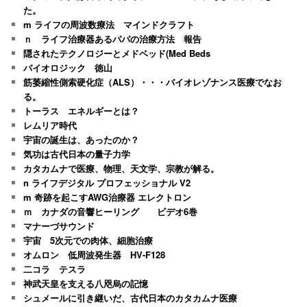
た。
m ライフの周波数療法 マインドクラフト
ｎ ライフ治療器あるパパの治療方法 報告
隠されたテクノロジーとメドベッド(Med Beds
バイオロジック 徳山
筋萎縮性側索硬化症（ALS）・・・バイオレゾナンス医療でなお
る。
トーラス エネルギーとは？
レムリア時代
宇宙の誕生は、あったのか？
気功は古代日本の量子力学
カタカムナで医療、物理、天文学、宗教が解る。
n ライフデジタル プロフェッショナル V2
m 奇跡を起こすAWG治療器 エレクトロン
ｍ カナダの音響ヒーリング ビデオ6巻
マナーづサウンド
宇宙 5次元での肉体、細胞治療
オムロン 低周波発生器 HV-F128
二コラ テスラ
神武天皇を支える八咫烏の記憶
シュメールに引き継いだ、古代日本のカタカムナ医療