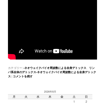
カテゴリー:
-ネオウェイクバイオ周波数による全身デトックス
、
リン
パ系全体のデトックス-ネオウェイクバイオ周波数による全身デトック
ス
|
コメントを残す
2026年8月
月
火
水
木
金
土
日
1
2