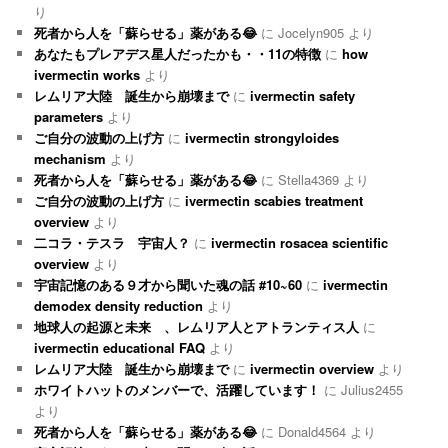
り
死者から人を「蘇らせる」薬がある😂
に
Jocelyn905
より
あなたもプレアデス星人だったかも・・11の特徴
に
how
ivermectin works
より
レムリア大陸 誕生から崩壊まで
に
ivermectin safety
parameters
より
ご自分の波動の上げ方
に
ivermectin strongyloides
mechanism
より
死者から人を「蘇らせる」薬がある😂
に
Stella4369
より
ご自分の波動の上げ方
に
ivermectin scabies treatment
overview
より
二コラ・テスラ 宇宙人？
に
ivermectin rosacea scientific
overview
より
宇宙記憶のある９才から聞いた魂の話 #10~60
に
ivermectin
demodex density reduction
より
地球人の起源と未来 、レムリア人とアトランティス人
に
ivermectin educational FAQ
より
レムリア大陸 誕生から崩壊まで
に
ivermectin overview
より
ホワイトハットのメンバーで、活躍しています！
に
Julius2455
より
死者から人を「蘇らせる」薬がある😂
に
Donald4564
より