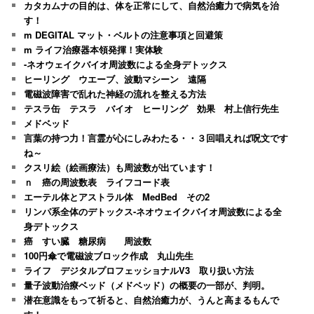
カタカムナの目的は、体を正常にして、自然治癒力で病気を治
す！
m DEGITAL マット・ベルトの注意事項と回避策
m ライフ治療器本領発揮！実体験
-ネオウェイクバイオ周波数による全身デトックス
ヒーリング ウエーブ、波動マシーン 遠隔
電磁波障害で乱れた神経の流れを整える方法
テスラ缶 テスラ バイオ ヒーリング 効果 村上信行先生
メドベッド
言葉の持つ力！言霊が心にしみわたる・・３回唱えれば呪文です
ね～
クスリ絵（絵画療法）も周波数が出ています！
ｎ 癌の周波数表 ライフコード表
エーテル体とアストラル体 MedBed その2
リンパ系全体のデトックス-ネオウェイクバイオ周波数による全
身デトックス
癌 すい臓 糖尿病 周波数
100円傘で電磁波ブロック作成 丸山先生
ライフ デジタルプロフェッショナルV3 取り扱い方法
量子波動治療ベッド（メドベッド）の概要の一部が、判明。
潜在意識をもって祈ると、自然治癒力が、うんと高まるもんで