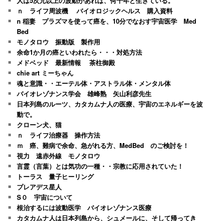
人は5次元以上の波動があれば、何千年と生きている。
ｎ ライフ周波機 バイオロジックヘルス 購入資料
n 稲妻 プラズマを使って癌を、10分でなおす宇宙医学 Med
Bed
モノタロウ 振動版 製作用
余命1か月の癌といわれたら・・・対処方法
メドベッド 最新情報 茶柱御殿
chie art ミーちゃん
魂と意識・・エーテル体・アストラル体・メンタル体
バイオレゾナンス学会 雄峰熟 矢山利彦先生
日本列島のルーツ、カタカムナ人の医療、宇宙のエネルギーを波
動で。
クローン犬、猫
ｎ ライフ治療器 操作方法
ｍ 癌、難病で余命、急がれる方、MedBed のご検討を！
視力 遠赤外線 モノタロウ
言霊（言葉）とは気功の一種・・宗教に応用されていた！
トーラス 量子ヒーリング
プレアデス星人
S０ 宇宙について
根治するには波動医学 バイオレゾナンス医療
カタカムナ人は日本列島から、シュメールに、そして帰ってき