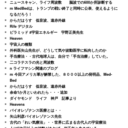
ニュースキャン、ライフ周波数 脳波での600か所診断する
m MedBedは、トランプの戦い終了と同時に公表、使えるように
なるだろう！
からだはうす 低音波、遠赤外線
Rife デジタル
ピラミッド #宇宙エネルギー 宇野正美先生
Heaven
宇宙人の種類
外科医矢山先生が、どうして気や波動医学に転向したのか
手当療法・・古代地球人は、自分で「手当治療」していた。
二コラテスラの光と周波数
n ライフマシン関連のブログ
m 今回アメリカ軍が解禁した、８０００以上の発明品、Med-
Bed
からだはうす 低音波、遠赤外線
余命1か月といわれたら・・・追加
ダイヤモンド ライフ 神戸 記事より
Heavens
バイオレゾナンス医療とは・・
矢山利彦バイオレゾナンス先生
古代の「れい気療法」・・世界に広まる古代人の宇宙療法