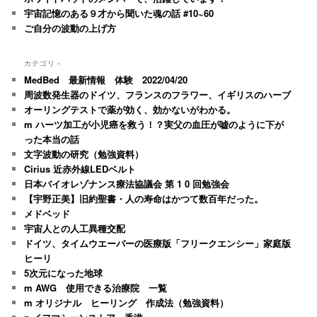
宇宙記憶のある９才から聞いた魂の話 #10~60
ご自分の波動の上げ方
カテゴリ－
MedBed 最新情報 体験 2022/04/20
周波数発生器のドイツ、フランスのフラワー、イギリスのハーブ
オーリングテストで薬が効く、効かないがわかる。
m ハーツ加工が小児癌を救う！？実父の血圧が嘘のように下が
った本当の話
文字波動の研究（勉強資料）
Cirius 近赤外線LEDベルト
日本バイオレゾナンス療法協議会 第 1 0 回勉強会
【宇野正美】旧約聖書・人の寿命はかつて数百年だった。
メドベッド
宇宙人との人工異種交配
ドイツ、タイムウエーバーの医療版「フリークエンシー」家庭版
ヒーリ
5次元になった地球
m AWG 使用できる治療院 一覧
m オリジナル ヒーリング 作成法（勉強資料）