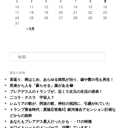
3
4
5
6
7
8
9
10
11
12
13
14
15
16
17
18
19
20
21
22
23
24
25
26
27
28
29
30
31
« 5月
検
索
最近の投稿
若返り、癌はじめ、あらゆる病気が治り、歯や髪の毛も再生！
死者から人を「蘇らせる」薬がある😂
プレアデス人のトランプが、近く５次元の生活の発表！
二コラ・テスラ 宇宙人？
レムリアの歌が、阿波の歌、神社の祝詞に、引継がれていた
トランプ黄金時代：質疑応答集5】銀河連合アセンション計画な
どからの抜粋
あなたもプレアデス星人だったかも・・11の特徴
ホワイトハットのメンバーで、活躍しています！