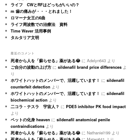
ライフ CWとRFはどっちがいいの？
m 歯の痛みが・・・とれました！
ロマーナ女王の6曲
ライフ周波数での治療法 資料
Time Waver 活用事例
タルタリア文明
最近のコメント
死者から人を「蘇らせる」薬がある😂
に
Adelyn643
より
ご自分の波動の上げ方
に
sildenafil brand price differences
よ
り
ホワイトハットのメンバーで、活躍しています！
に
sildenafil
counterfeit detection
より
ホワイトハットのメンバーで、活躍しています！
に
sildenafil
biochemical action
より
二コラ・テスラ 宇宙人？
に
PDE5 inhibitor PK food impact
より
ペットの化身 heaven
に
sildenafil anatomical penile
contraindications
より
死者から人を「蘇らせる」薬がある😂
に
Nathaniel199
より
死者から人を「蘇らせる」薬がある😂
に
Mateo641
より