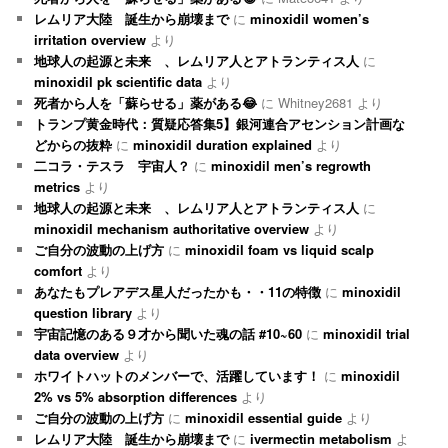
レムリア大陸 誕生から崩壊まで
に
minoxidil women’s
irritation overview
より
地球人の起源と未来 、レムリア人とアトランティス人
に
minoxidil pk scientific data
より
死者から人を「蘇らせる」薬がある😂
に
Whitney2681
より
トランプ黄金時代：質疑応答集5】銀河連合アセンション計画な
どからの抜粋
に
minoxidil duration explained
より
二コラ・テスラ 宇宙人？
に
minoxidil men’s regrowth
metrics
より
地球人の起源と未来 、レムリア人とアトランティス人
に
minoxidil mechanism authoritative overview
より
ご自分の波動の上げ方
に
minoxidil foam vs liquid scalp
comfort
より
あなたもプレアデス星人だったかも・・11の特徴
に
minoxidil
question library
より
宇宙記憶のある９才から聞いた魂の話 #10~60
に
minoxidil trial
data overview
より
ホワイトハットのメンバーで、活躍しています！
に
minoxidil
2% vs 5% absorption differences
より
ご自分の波動の上げ方
に
minoxidil essential guide
より
レムリア大陸 誕生から崩壊まで
に
ivermectin metabolism
よ