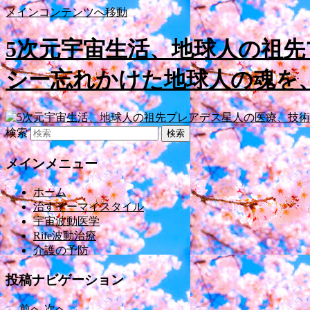
メインコンテンツへ移動
5次元宇宙生活、地球人の祖
シー忘れかけた地球人の魂を
検索
メインメニュー
ホーム
治すぞーマイスタイル
宇宙波動医学
Rife波動治療
介護の予防
投稿ナビゲーション
←
前へ
次へ
→