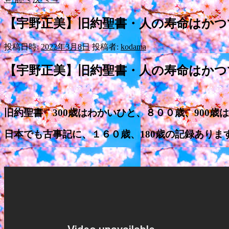
【宇野正美】旧約聖書・人の寿命はかつ
投稿日時:
2022年3月8日
投稿者:
kodama
【宇野正美】旧約聖書・人の寿命はかつ
旧約聖書 300歳はわかいひと、８００歳、900歳
日本でも古事記に、１６０歳、180歳の記録ありま