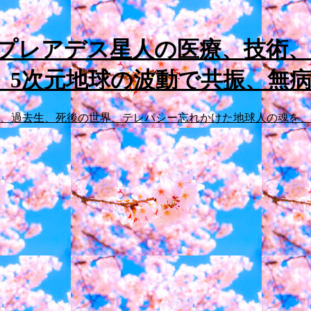
先プレアデス星人の医療、技術
、5次元地球の波動で共振、無