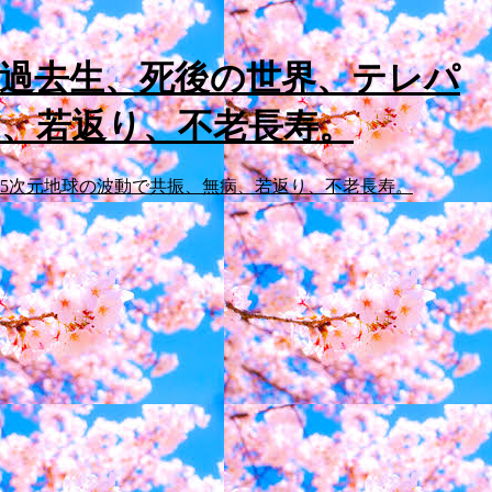
、過去生、死後の世界、テレパ
病、若返り、不老長寿。