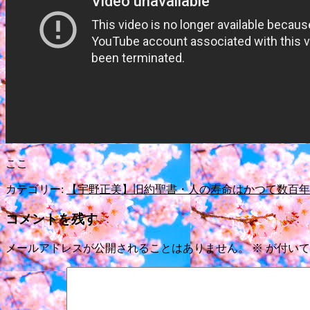
ここ
カテゴリー:
【宇野正美】旧約聖書・人の寿命はかつて数百年
コメントを残す
メールアドレスが公開されることはありません。
※
が付いて