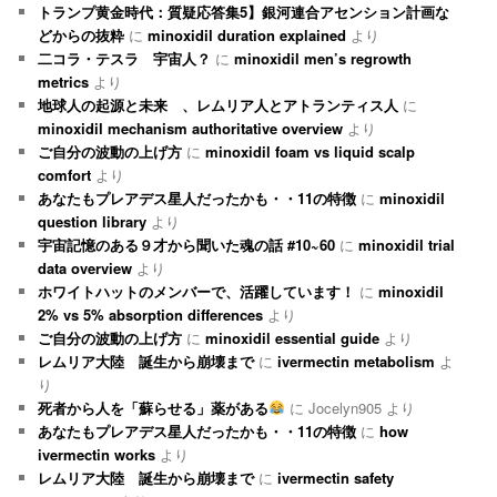
トランプ黄金時代：質疑応答集5】銀河連合アセンション計画な
どからの抜粋
に
minoxidil duration explained
より
二コラ・テスラ 宇宙人？
に
minoxidil men’s regrowth
metrics
より
地球人の起源と未来 、レムリア人とアトランティス人
に
minoxidil mechanism authoritative overview
より
ご自分の波動の上げ方
に
minoxidil foam vs liquid scalp
comfort
より
あなたもプレアデス星人だったかも・・11の特徴
に
minoxidil
question library
より
宇宙記憶のある９才から聞いた魂の話 #10~60
に
minoxidil trial
data overview
より
ホワイトハットのメンバーで、活躍しています！
に
minoxidil
2% vs 5% absorption differences
より
ご自分の波動の上げ方
に
minoxidil essential guide
より
レムリア大陸 誕生から崩壊まで
に
ivermectin metabolism
よ
り
死者から人を「蘇らせる」薬がある
に
Jocelyn905
より
あなたもプレアデス星人だったかも・・11の特徴
に
how
ivermectin works
より
レムリア大陸 誕生から崩壊まで
に
ivermectin safety