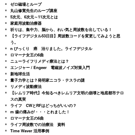
ゼロ磁場とループ
丸山修寛先生のループ講座
5次元、6次元～11次元とは
家庭用波動治療器
祈りは、集中力、脳から、れい気と周波数を出している！
【ライフデジタル53日目】周波数コードを変更してみようと思
う。
n びっくり 癌 治りました。ライフデジタル
ロマーナ女王の6曲
ニューライフリメディ療法とは？
エンジャー / Engeer 電磁波ノイズ対策入門
新地球生活
量子力学とは？発明家ニコラ・テスラの謎
リメディ波動療法
【レムリア時代】今知るべきレムリア文明の崩壊と地底都市テロ
スの真実
ライフ CWとRFはどっちがいいの？
m 歯の痛みが・・・とれました！
ロマーナ女王の6曲
ライフ周波数での治療法 資料
Time Waver 活用事例