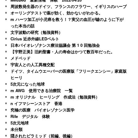
周波数発生器のドイツ、フランスのフラワー、イギリスのハーブ
オーリングテストで薬が効く、効かないがわかる。
m ハーツ加工が小児癌を救う！？実父の血圧が嘘のように下が
った本当の話
文字波動の研究（勉強資料）
Cirius 近赤外線LEDベルト
日本バイオレゾナンス療法協議会 第 1 0 回勉強会
【宇野正美】旧約聖書・人の寿命はかつて数百年だった。
メドベッド
宇宙人との人工異種交配
ドイツ、タイムウエーバーの医療版「フリークエンシー」家庭版
ヒーリ
5次元になった地球
m AWG 使用できる治療院 一覧
m オリジナル ヒーリング 作成法（勉強資料）
n イフマシーンストア 香港
究極の医療 バイオレゾナンス医学
Rife デジタル 体験
5次元地球
未分類
隠されたピラミッド（前編、後編）