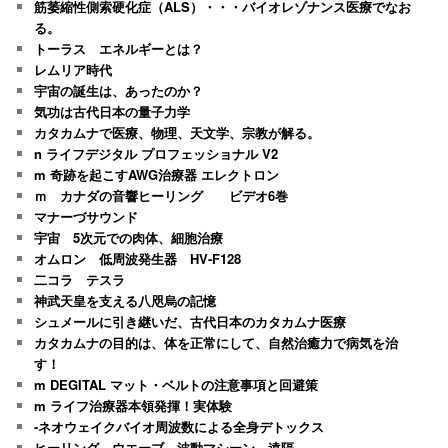
筋萎縮性側索硬化症（ALS）・・・バイオレゾナンス医療でなお
る。
トーラス エネルギーとは？
レムリア時代
宇宙の誕生は、あったのか？
気功は古代日本の量子力学
カタカムナで医療、物理、天文学、宗教が解る。
n ライフデジタル プロフェッショナル V2
m 奇跡を起こすAWG治療器 エレクトロン
ｍ カナダの音響ヒーリング ビデオ6巻
マナーづサウンド
宇宙 5次元での肉体、細胞治療
オムロン 低周波発生器 HV-F128
二コラ テスラ
神武天皇を支える八咫烏の記憶
シュメールに引き継いだ、古代日本のカタカムナ医療
カタカムナの目的は、体を正常にして、自然治癒力で病気を治
す！
m DEGITAL マット・ベルトの注意事項と回避策
m ライフ治療器本領発揮！実体験
-ネオウェイクバイオ周波数による全身デトックス
ヒーリング ウエーブ、波動マシーン 遠隔