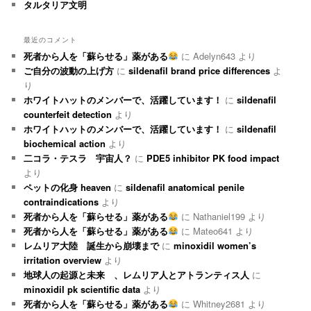
タルタリア文明
最近のコメント
死者から人を「蘇らせる」薬がある
に
Adelyn643
より
ご自分の波動の上げ方
に
sildenafil brand price differences
よ
り
ホワイトハットのメンバーで、活躍しています！
に
sildenafil
counterfeit detection
より
ホワイトハットのメンバーで、活躍しています！
に
sildenafil
biochemical action
より
二コラ・テスラ 宇宙人？
に
PDE5 inhibitor PK food impact
より
ペットの化身 heaven
に
sildenafil anatomical penile
contraindications
より
死者から人を「蘇らせる」薬がある
に
Nathaniel199
より
死者から人を「蘇らせる」薬がある
に
Mateo641
より
レムリア大陸 誕生から崩壊まで
に
minoxidil women’s
irritation overview
より
地球人の起源と未来 、レムリア人とアトランティス人
に
minoxidil pk scientific data
より
死者から人を「蘇らせる」薬がある
に
Whitney2681
より