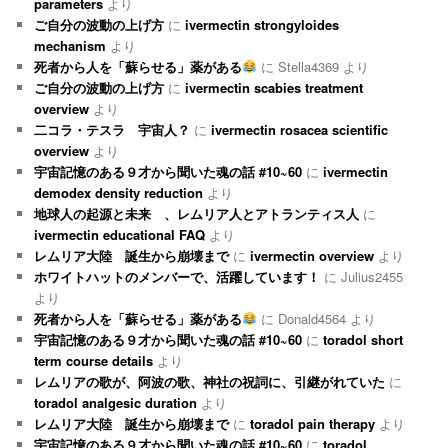
parameters
より
ご自分の波動の上げ方
に
ivermectin strongyloides
mechanism
より
死者から人を「蘇らせる」薬がある
に
Stella4369
より
ご自分の波動の上げ方
に
ivermectin scabies treatment
overview
より
二コラ・テスラ 宇宙人？
に
ivermectin rosacea scientific
overview
より
宇宙記憶のある９才から聞いた魂の話 #10~60
に
ivermectin
demodex density reduction
より
地球人の起源と未来 、レムリア人とアトランティス人
に
ivermectin educational FAQ
より
レムリア大陸 誕生から崩壊まで
に
ivermectin overview
より
ホワイトハットのメンバーで、活躍しています！
に
Julius2455
より
死者から人を「蘇らせる」薬がある
に
Donald4564
より
宇宙記憶のある９才から聞いた魂の話 #10~60
に
toradol short
term course details
より
レムリアの歌が、阿波の歌、神社の祝詞に、引継がれていた
に
toradol analgesic duration
より
レムリア大陸 誕生から崩壊まで
に
toradol pain therapy
より
宇宙記憶のある９才から聞いた魂の話 #10~60
に
toradol