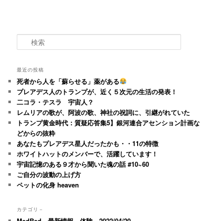
検
索
最近の投稿
死者から人を「蘇らせる」薬がある
プレアデス人のトランプが、近く５次元の生活の発表！
二コラ・テスラ 宇宙人？
レムリアの歌が、阿波の歌、神社の祝詞に、引継がれていた
トランプ黄金時代：質疑応答集5】銀河連合アセンション計画な
どからの抜粋
あなたもプレアデス星人だったかも・・11の特徴
ホワイトハットのメンバーで、活躍しています！
宇宙記憶のある９才から聞いた魂の話 #10~60
ご自分の波動の上げ方
ペットの化身 heaven
カテゴリ－
MedBed 最新情報 体験 2022/04/20