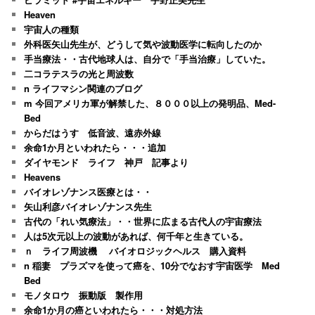
Heaven
宇宙人の種類
外科医矢山先生が、どうして気や波動医学に転向したのか
手当療法・・古代地球人は、自分で「手当治療」していた。
二コラテスラの光と周波数
n ライフマシン関連のブログ
m 今回アメリカ軍が解禁した、８０００以上の発明品、Med-
Bed
からだはうす 低音波、遠赤外線
余命1か月といわれたら・・・追加
ダイヤモンド ライフ 神戸 記事より
Heavens
バイオレゾナンス医療とは・・
矢山利彦バイオレゾナンス先生
古代の「れい気療法」・・世界に広まる古代人の宇宙療法
人は5次元以上の波動があれば、何千年と生きている。
ｎ ライフ周波機 バイオロジックヘルス 購入資料
n 稲妻 プラズマを使って癌を、10分でなおす宇宙医学 Med
Bed
モノタロウ 振動版 製作用
余命1か月の癌といわれたら・・・対処方法