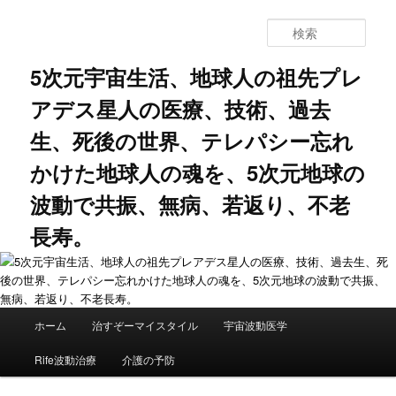
メ
サ
イ
ブ
検
ン
コ
索
コ
ン
5次元宇宙生活、地球人の祖先プレ
ン
テ
アデス星人の医療、技術、過去
テ
ン
ン
ツ
生、死後の世界、テレパシー忘れ
ツ
へ
へ
移
かけた地球人の魂を、5次元地球の
移
動
動
波動で共振、無病、若返り、不老
長寿。
メ
ホーム
治すぞーマイスタイル
宇宙波動医学
イ
ン
Rife波動治療
介護の予防
メ
ニ