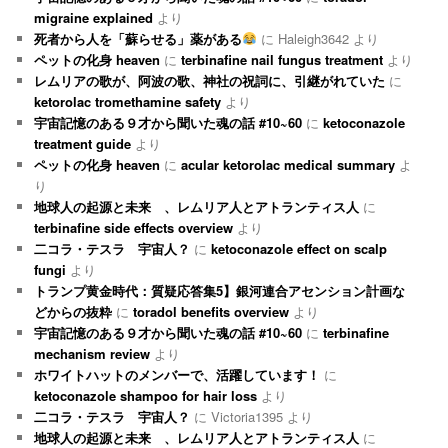
migraine explained
より
死者から人を「蘇らせる」薬がある
に
Haleigh3642
より
ペットの化身 heaven
に
terbinafine nail fungus treatment
より
レムリアの歌が、阿波の歌、神社の祝詞に、引継がれていた
に
ketorolac tromethamine safety
より
宇宙記憶のある９才から聞いた魂の話 #10~60
に
ketoconazole
treatment guide
より
ペットの化身 heaven
に
acular ketorolac medical summary
よ
り
地球人の起源と未来 、レムリア人とアトランティス人
に
terbinafine side effects overview
より
二コラ・テスラ 宇宙人？
に
ketoconazole effect on scalp
fungi
より
トランプ黄金時代：質疑応答集5】銀河連合アセンション計画な
どからの抜粋
に
toradol benefits overview
より
宇宙記憶のある９才から聞いた魂の話 #10~60
に
terbinafine
mechanism review
より
ホワイトハットのメンバーで、活躍しています！
に
ketoconazole shampoo for hair loss
より
二コラ・テスラ 宇宙人？
に
Victoria1395
より
地球人の起源と未来 、レムリア人とアトランティス人
に