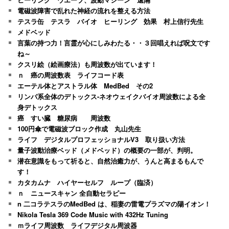
電磁波障害で乱れた神経の流れを整える方法
テスラ缶 テスラ バイオ ヒーリング 効果 村上信行先生
メドベッド
言葉の持つ力！言霊が心にしみわたる・・３回唱えれば呪文です
ね～
クスリ絵（絵画療法）も周波数が出ています！
ｎ 癌の周波数表 ライフコード表
エーテル体とアストラル体 MedBed その2
リンパ系全体のデトックス-ネオウェイクバイオ周波数による全
身デトックス
癌 すい臓 糖尿病 周波数
100円傘で電磁波ブロック作成 丸山先生
ライフ デジタルプロフェッショナルV3 取り扱い方法
量子波動治療ベッド（メドベッド）の概要の一部が、判明。
潜在意識をもって祈ると、自然治癒力が、うんと高まるもんで
す！
カタカムナ ハイヤーセルフ ループ（臨済）
ｎ ニュースキャン 全自動セラピー
n 二コラテスラのMedBed は、稲妻の雷電プラズマの陽イオン！
Nikola Tesla 369 Code Music with 432Hz Tuning
ｍライフ周波数 ライフデジタル周波器