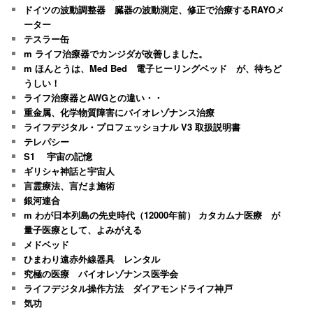
ドイツの波動調整器 臓器の波動測定、修正で治療するRAYOメ
ーター
テスラー缶
m ライフ治療器でカンジダが改善しました。
m ほんとうは、Med Bed 電子ヒーリングベッド が、待ちど
うしい！
ライフ治療器とAWGとの違い・・
重金属、化学物質障害にバイオレゾナンス治療
ライフデジタル・プロフェッショナル V3 取扱説明書
テレパシー
S1 宇宙の記憶
ギリシャ神話と宇宙人
言霊療法、言だま施術
銀河連合
m わが日本列島の先史時代（12000年前） カタカムナ医療 が
量子医療として、よみがえる
メドベッド
ひまわり遠赤外線器具 レンタル
究極の医療 バイオレゾナンス医学会
ライフデジタル操作方法 ダイアモンドライフ神戸
気功