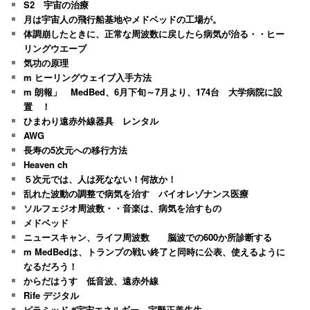
S2 宇宙の治療
月は宇宙人の飛行船基地やメドベッドの工場が。
体調崩したときに、正常な周波数に戻したら病気が治る・・ヒー
リングウエーブ
気功の原理
m ヒーリングウェイブ入手方法
m 朗報」 MedBed、6月下旬～7月より、174台 大学病院に設
置 ！
ひまわり遠赤外線器具 レンタル
AWG
長寿の5次元への移行方法
Heaven ch
５次元では、人は死なない！何故か！
乱れた波動の調整で病気を治す バイオレゾナンス医療
ソルフェジオ周波数・・音楽は、病気を治すもの
メドベッド
ニュースキャン、ライフ周波数 脳波での600か所診断する
m MedBedは、トランプの戦い終了と同時に公表、使えるように
なるだろう！
からだはうす 低音波、遠赤外線
Rife デジタル
ピラミッド #宇宙エネルギー 宇野正美先生