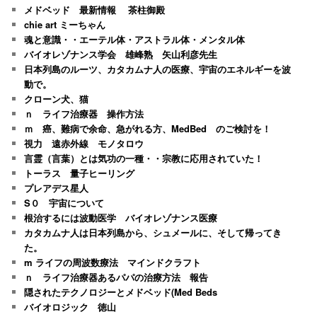
メドベッド 最新情報 茶柱御殿
chie art ミーちゃん
魂と意識・・エーテル体・アストラル体・メンタル体
バイオレゾナンス学会 雄峰熟 矢山利彦先生
日本列島のルーツ、カタカムナ人の医療、宇宙のエネルギーを波
動で。
クローン犬、猫
ｎ ライフ治療器 操作方法
ｍ 癌、難病で余命、急がれる方、MedBed のご検討を！
視力 遠赤外線 モノタロウ
言霊（言葉）とは気功の一種・・宗教に応用されていた！
トーラス 量子ヒーリング
プレアデス星人
S０ 宇宙について
根治するには波動医学 バイオレゾナンス医療
カタカムナ人は日本列島から、シュメールに、そして帰ってき
た。
m ライフの周波数療法 マインドクラフト
ｎ ライフ治療器あるパパの治療方法 報告
隠されたテクノロジーとメドベッド(Med Beds
バイオロジック 徳山