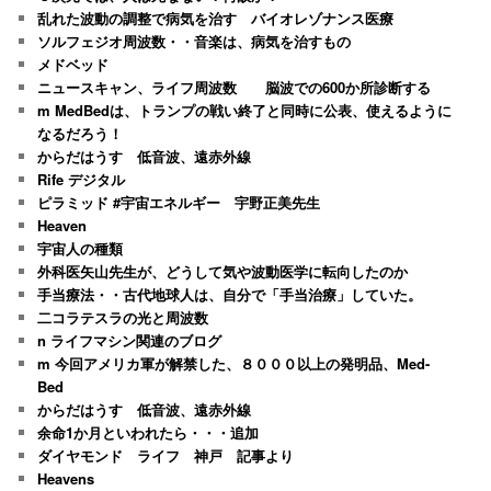
乱れた波動の調整で病気を治す バイオレゾナンス医療
ソルフェジオ周波数・・音楽は、病気を治すもの
メドベッド
ニュースキャン、ライフ周波数 脳波での600か所診断する
m MedBedは、トランプの戦い終了と同時に公表、使えるように
なるだろう！
からだはうす 低音波、遠赤外線
Rife デジタル
ピラミッド #宇宙エネルギー 宇野正美先生
Heaven
宇宙人の種類
外科医矢山先生が、どうして気や波動医学に転向したのか
手当療法・・古代地球人は、自分で「手当治療」していた。
二コラテスラの光と周波数
n ライフマシン関連のブログ
m 今回アメリカ軍が解禁した、８０００以上の発明品、Med-
Bed
からだはうす 低音波、遠赤外線
余命1か月といわれたら・・・追加
ダイヤモンド ライフ 神戸 記事より
Heavens