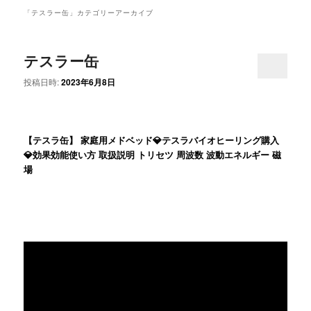
ュ
「
テスラー缶
」カテゴリーアーカイブ
ー
テスラー缶
投稿日時:
2023年6月8日
【テスラ缶】 家庭用メドベッド💎テスラバイオヒーリング購入
💎効果効能使い方 取扱説明 トリセツ 周波数 波動エネルギー 磁
場