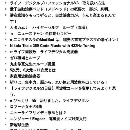
ライフ デジタルプロフェッショナルV3 取り扱い方法
量子波動治療ベッド（メドベッド）の概要の一部が、判明。
潜在意識をもって祈ると、自然治癒力が、うんと高まるもんで
す！
カタカムナ ハイヤーセルフ ループ（臨済）
ｎ ニュースキャン 全自動セラピー
n 二コラテスラのMedBed は、稲妻の雷電プラズマの陽イオン！
Nikola Tesla 369 Code Music with 432Hz Tuning
ｍライフ周波数 ライフデジタル周波器
ゼロ磁場とループ
丸山修寛先生のループ講座
5次元、6次元～11次元とは
家庭用波動治療器
祈りは、集中力、脳から、れい気と周波数を出している！
【ライフデジタル53日目】周波数コードを変更してみようと思
う。
n びっくり 癌 治りました。ライフデジタル
ロマーナ女王の6曲
ニューライフリメディ療法とは？
エンジャー / Engeer 電磁波ノイズ対策入門
新地球生活