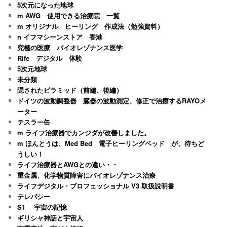
5次元になった地球
m AWG 使用できる治療院 一覧
m オリジナル ヒーリング 作成法（勉強資料）
n イフマシーンストア 香港
究極の医療 バイオレゾナンス医学
Rife デジタル 体験
5次元地球
未分類
隠されたピラミッド（前編、後編）
ドイツの波動調整器 臓器の波動測定、修正で治療するRAYOメ
ーター
テスラー缶
m ライフ治療器でカンジダが改善しました。
m ほんとうは、Med Bed 電子ヒーリングベッド が、待ちど
うしい！
ライフ治療器とAWGとの違い・・
重金属、化学物質障害にバイオレゾナンス治療
ライフデジタル・プロフェッショナル V3 取扱説明書
テレパシー
S1 宇宙の記憶
ギリシャ神話と宇宙人