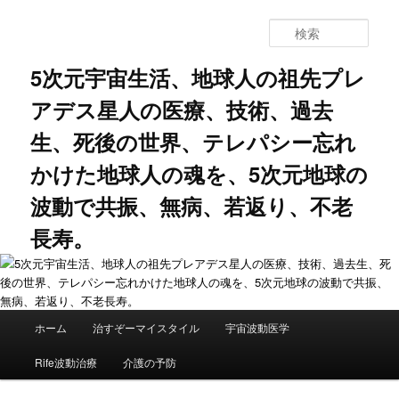
メ
サ
イ
ブ
検
ン
コ
索
コ
ン
5次元宇宙生活、地球人の祖先プレ
ン
テ
アデス星人の医療、技術、過去
テ
ン
ン
ツ
生、死後の世界、テレパシー忘れ
ツ
へ
へ
移
かけた地球人の魂を、5次元地球の
移
動
動
波動で共振、無病、若返り、不老
長寿。
メ
ホーム
治すぞーマイスタイル
宇宙波動医学
イ
ン
Rife波動治療
介護の予防
メ
ニ