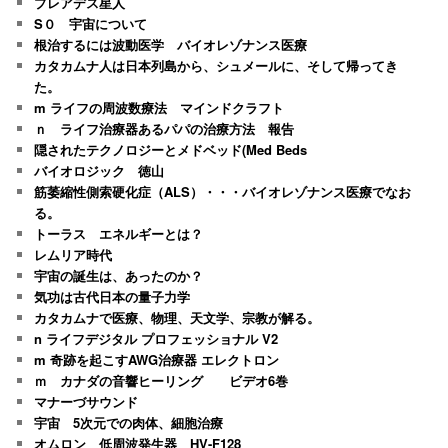
プレアデス星人
S０ 宇宙について
根治するには波動医学 バイオレゾナンス医療
カタカムナ人は日本列島から、シュメールに、そして帰ってき
た。
m ライフの周波数療法 マインドクラフト
ｎ ライフ治療器あるパパの治療方法 報告
隠されたテクノロジーとメドベッド(Med Beds
バイオロジック 徳山
筋萎縮性側索硬化症（ALS）・・・バイオレゾナンス医療でなお
る。
トーラス エネルギーとは？
レムリア時代
宇宙の誕生は、あったのか？
気功は古代日本の量子力学
カタカムナで医療、物理、天文学、宗教が解る。
n ライフデジタル プロフェッショナル V2
m 奇跡を起こすAWG治療器 エレクトロン
ｍ カナダの音響ヒーリング ビデオ6巻
マナーづサウンド
宇宙 5次元での肉体、細胞治療
オムロン 低周波発生器 HV-F128