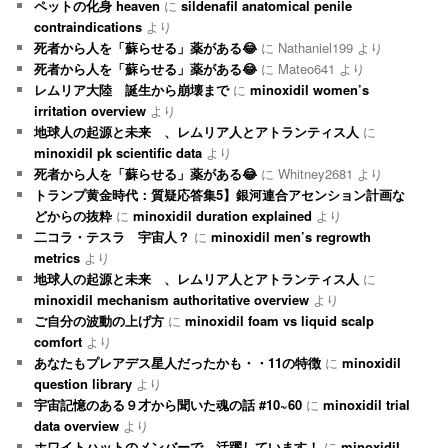
ペットの化身 heaven
に
sildenafil anatomical penile
contraindications
より
死者から人を「蘇らせる」薬がある😂
に
Nathaniel199
より
死者から人を「蘇らせる」薬がある😂
に
Mateo641
より
レムリア大陸 誕生から崩壊まで
に
minoxidil women’s
irritation overview
より
地球人の起源と未来 、レムリア人とアトランティス人
に
minoxidil pk scientific data
より
死者から人を「蘇らせる」薬がある😂
に
Whitney2681
より
トランプ黄金時代：質疑応答集5】銀河連合アセンション計画な
どからの抜粋
に
minoxidil duration explained
より
二コラ・テスラ 宇宙人？
に
minoxidil men’s regrowth
metrics
より
地球人の起源と未来 、レムリア人とアトランティス人
に
minoxidil mechanism authoritative overview
より
ご自分の波動の上げ方
に
minoxidil foam vs liquid scalp
comfort
より
あなたもプレアデス星人だったかも・・11の特徴
に
minoxidil
question library
より
宇宙記憶のある９才から聞いた魂の話 #10~60
に
minoxidil trial
data overview
より
ホワイトハットのメンバーで、活躍しています！
に
minoxidil