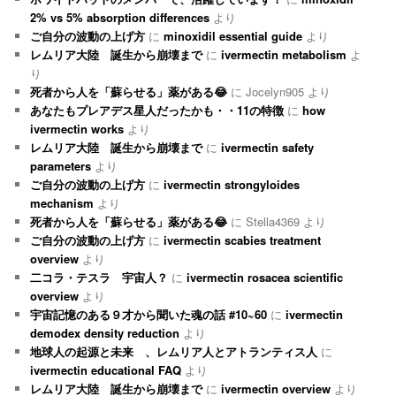
2% vs 5% absorption differences
より
ご自分の波動の上げ方
に
minoxidil essential guide
より
レムリア大陸 誕生から崩壊まで
に
ivermectin metabolism
よ
り
死者から人を「蘇らせる」薬がある😂
に
Jocelyn905
より
あなたもプレアデス星人だったかも・・11の特徴
に
how
ivermectin works
より
レムリア大陸 誕生から崩壊まで
に
ivermectin safety
parameters
より
ご自分の波動の上げ方
に
ivermectin strongyloides
mechanism
より
死者から人を「蘇らせる」薬がある😂
に
Stella4369
より
ご自分の波動の上げ方
に
ivermectin scabies treatment
overview
より
二コラ・テスラ 宇宙人？
に
ivermectin rosacea scientific
overview
より
宇宙記憶のある９才から聞いた魂の話 #10~60
に
ivermectin
demodex density reduction
より
地球人の起源と未来 、レムリア人とアトランティス人
に
ivermectin educational FAQ
より
レムリア大陸 誕生から崩壊まで
に
ivermectin overview
より