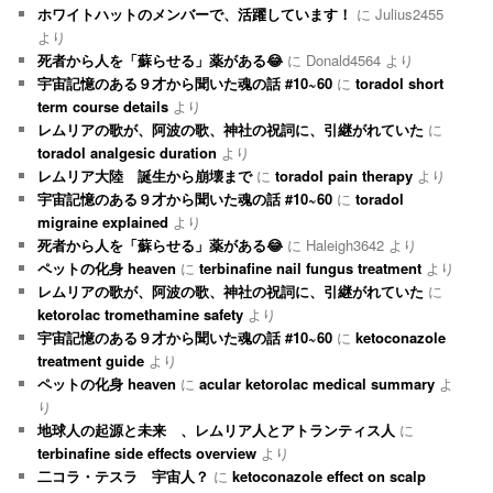
ホワイトハットのメンバーで、活躍しています！
に
Julius2455
より
死者から人を「蘇らせる」薬がある😂
に
Donald4564
より
宇宙記憶のある９才から聞いた魂の話 #10~60
に
toradol short
term course details
より
レムリアの歌が、阿波の歌、神社の祝詞に、引継がれていた
に
toradol analgesic duration
より
レムリア大陸 誕生から崩壊まで
に
toradol pain therapy
より
宇宙記憶のある９才から聞いた魂の話 #10~60
に
toradol
migraine explained
より
死者から人を「蘇らせる」薬がある😂
に
Haleigh3642
より
ペットの化身 heaven
に
terbinafine nail fungus treatment
より
レムリアの歌が、阿波の歌、神社の祝詞に、引継がれていた
に
ketorolac tromethamine safety
より
宇宙記憶のある９才から聞いた魂の話 #10~60
に
ketoconazole
treatment guide
より
ペットの化身 heaven
に
acular ketorolac medical summary
よ
り
地球人の起源と未来 、レムリア人とアトランティス人
に
terbinafine side effects overview
より
二コラ・テスラ 宇宙人？
に
ketoconazole effect on scalp