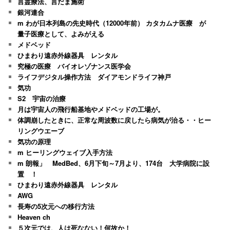
言霊療法、言だま施術
銀河連合
m わが日本列島の先史時代（12000年前） カタカムナ医療 が
量子医療として、よみがえる
メドベッド
ひまわり遠赤外線器具 レンタル
究極の医療 バイオレゾナンス医学会
ライフデジタル操作方法 ダイアモンドライフ神戸
気功
S2 宇宙の治療
月は宇宙人の飛行船基地やメドベッドの工場が。
体調崩したときに、正常な周波数に戻したら病気が治る・・ヒー
リングウエーブ
気功の原理
m ヒーリングウェイブ入手方法
m 朗報」 MedBed、6月下旬～7月より、174台 大学病院に設
置 ！
ひまわり遠赤外線器具 レンタル
AWG
長寿の5次元への移行方法
Heaven ch
５次元では、人は死なない！何故か！