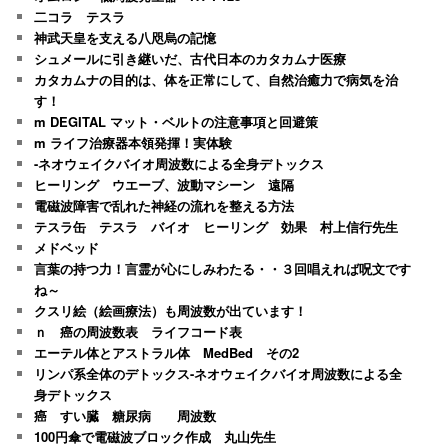
二コラ テスラ
神武天皇を支える八咫烏の記憶
シュメールに引き継いだ、古代日本のカタカムナ医療
カタカムナの目的は、体を正常にして、自然治癒力で病気を治
す！
m DEGITAL マット・ベルトの注意事項と回避策
m ライフ治療器本領発揮！実体験
-ネオウェイクバイオ周波数による全身デトックス
ヒーリング ウエーブ、波動マシーン 遠隔
電磁波障害で乱れた神経の流れを整える方法
テスラ缶 テスラ バイオ ヒーリング 効果 村上信行先生
メドベッド
言葉の持つ力！言霊が心にしみわたる・・３回唱えれば呪文です
ね～
クスリ絵（絵画療法）も周波数が出ています！
ｎ 癌の周波数表 ライフコード表
エーテル体とアストラル体 MedBed その2
リンパ系全体のデトックス-ネオウェイクバイオ周波数による全
身デトックス
癌 すい臓 糖尿病 周波数
100円傘で電磁波ブロック作成 丸山先生