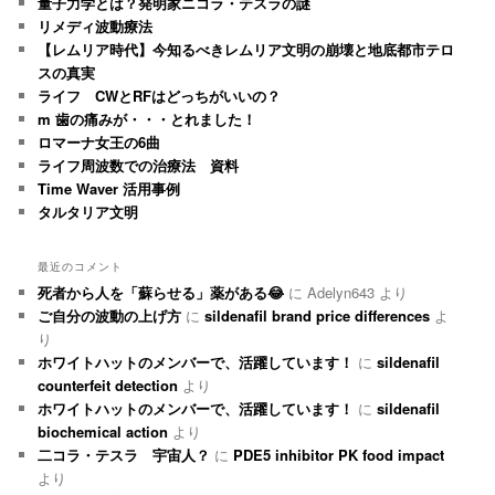
量子力学とは？発明家ニコラ・テスラの謎
リメディ波動療法
【レムリア時代】今知るべきレムリア文明の崩壊と地底都市テロ
スの真実
ライフ CWとRFはどっちがいいの？
m 歯の痛みが・・・とれました！
ロマーナ女王の6曲
ライフ周波数での治療法 資料
Time Waver 活用事例
タルタリア文明
最近のコメント
死者から人を「蘇らせる」薬がある😂
に
Adelyn643
より
ご自分の波動の上げ方
に
sildenafil brand price differences
よ
り
ホワイトハットのメンバーで、活躍しています！
に
sildenafil
counterfeit detection
より
ホワイトハットのメンバーで、活躍しています！
に
sildenafil
biochemical action
より
二コラ・テスラ 宇宙人？
に
PDE5 inhibitor PK food impact
より