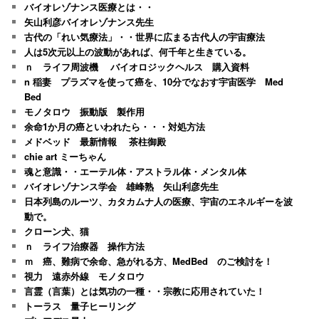
バイオレゾナンス医療とは・・
矢山利彦バイオレゾナンス先生
古代の「れい気療法」・・世界に広まる古代人の宇宙療法
人は5次元以上の波動があれば、何千年と生きている。
ｎ ライフ周波機 バイオロジックヘルス 購入資料
n 稲妻 プラズマを使って癌を、10分でなおす宇宙医学 Med
Bed
モノタロウ 振動版 製作用
余命1か月の癌といわれたら・・・対処方法
メドベッド 最新情報 茶柱御殿
chie art ミーちゃん
魂と意識・・エーテル体・アストラル体・メンタル体
バイオレゾナンス学会 雄峰熟 矢山利彦先生
日本列島のルーツ、カタカムナ人の医療、宇宙のエネルギーを波
動で。
クローン犬、猫
ｎ ライフ治療器 操作方法
ｍ 癌、難病で余命、急がれる方、MedBed のご検討を！
視力 遠赤外線 モノタロウ
言霊（言葉）とは気功の一種・・宗教に応用されていた！
トーラス 量子ヒーリング