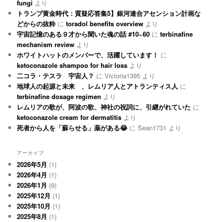
fungi
より
トランプ黄金時代：質疑応答集5】銀河連合アセンション計画な
どからの抜粋
に
toradol benefits overview
より
宇宙記憶のある９才から聞いた魂の話 #10~60
に
terbinafine
mechanism review
より
ホワイトハットのメンバーで、活躍しています！
に
ketoconazole shampoo for hair loss
より
二コラ・テスラ 宇宙人？
に
Victoria1395
より
地球人の起源と未来 、レムリア人とアトランティス人
に
terbinafine dosage regimen
より
レムリアの歌が、阿波の歌、神社の祝詞に、引継がれていた
に
ketoconazole cream for dermatitis
より
死者から人を「蘇らせる」薬がある😂
に
Sean1731
より
アーカイブ
2026年5月
(1)
2026年4月
(1)
2026年1月
(9)
2025年12月
(1)
2025年10月
(1)
2025年8月
(1)