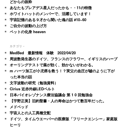
どからの抜粋
あなたもプレアデス星人だったかも・・11の特徴
ホワイトハットのメンバーで、活躍しています！
宇宙記憶のある９才から聞いた魂の話 #10~60
ご自分の波動の上げ方
ペットの化身 heaven
カテゴリ－
MedBed 最新情報 体験 2022/04/20
周波数発生器のドイツ、フランスのフラワー、イギリスのハーブ
オーリングテストで薬が効く、効かないがわかる。
m ハーツ加工が小児癌を救う！？実父の血圧が嘘のように下が
った本当の話
文字波動の研究（勉強資料）
Cirius 近赤外線LEDベルト
日本バイオレゾナンス療法協議会 第 1 0 回勉強会
【宇野正美】旧約聖書・人の寿命はかつて数百年だった。
メドベッド
宇宙人との人工異種交配
ドイツ、タイムウエーバーの医療版「フリークエンシー」家庭版
ヒーリ