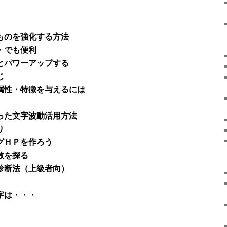
ものを強化する方法
・でも便利
とパワーアップする
じ
属性・特徴を与えるには
った文字波動活用方法
り
グＨＰを作ろう
数を探る
診断法（上級者向）
字は・・・