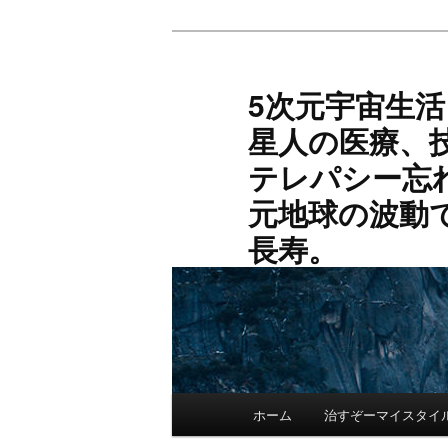
メ
サ
イ
ブ
ン
コ
5次元宇宙生
コ
ン
星人の医療、
ン
テ
テ
ン
テレパシー忘
ン
ツ
元地球の波動
ツ
へ
へ
移
長寿。
移
動
動
メ
ホーム
治すぞーマイスタイ
イ