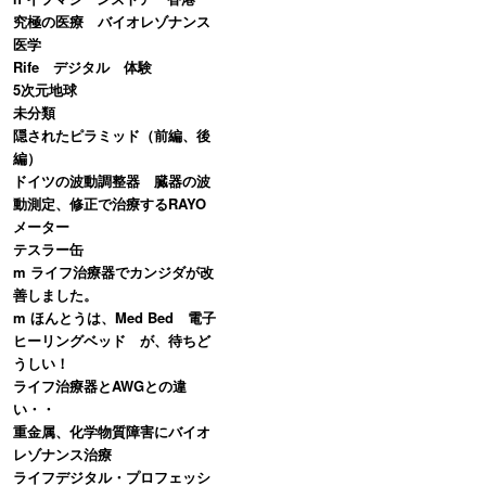
究極の医療 バイオレゾナンス
医学
Rife デジタル 体験
5次元地球
未分類
隠されたピラミッド（前編、後
編）
ドイツの波動調整器 臓器の波
動測定、修正で治療するRAYO
メーター
テスラー缶
m ライフ治療器でカンジダが改
善しました。
m ほんとうは、Med Bed 電子
ヒーリングベッド が、待ちど
うしい！
ライフ治療器とAWGとの違
い・・
重金属、化学物質障害にバイオ
レゾナンス治療
ライフデジタル・プロフェッシ