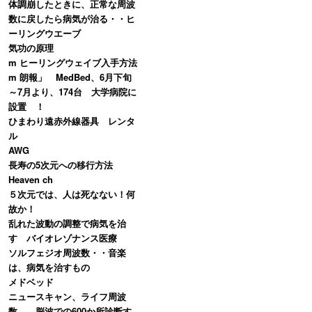
体調崩したときに、正常な周波
数に戻したら病気が治る・・ヒ
ーリングウエーブ
気功の原理
m ヒーリングウェイブ入手方法
m 朗報」 MedBed、6月下旬
～7月より、174台 大学病院に
設置 ！
ひまわり遠赤外線器具 レンタ
ル
AWG
長寿の5次元への移行方法
Heaven ch
５次元では、人は死なない！何
故か！
乱れた波動の調整で病気を治
す バイオレゾナンス医療
ソルフェジオ周波数・・音楽
は、病気を治すもの
メドベッド
ニュースキャン、ライフ周波
数 脳波での600か所診断す