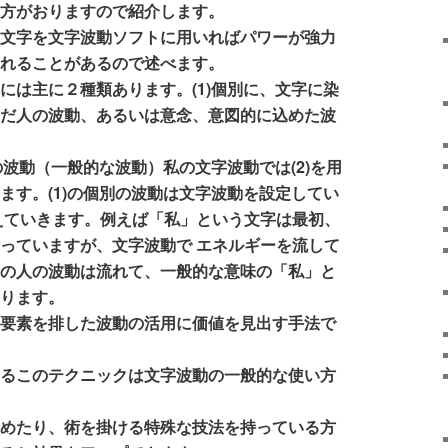
る方がおりますので紹介します。
文字を文字波動ソフトに用いればパワーが強力
されることがあるので述べます。
動には主に２種類あります。
(1)個別に、文字に染
んだ人の波動、あるいは意念、意図的に込めた波
のの波動（一般的な波動）
私の文字波動では(2)を用
ます。(1)の個別の波動は文字波動を設定してい
えていきます。例えば「私」という文字は最初、
っていますが、文字波動で エネルギーを流して
その人の波動は流れて、一般的な意味の「私」と
なります。
別要素を排した波動の活用に価値を見出す手法で
いるこのテクニックは文字波動の一般的な使い方
込めたり、術を掛ける特殊な技法を持っている方