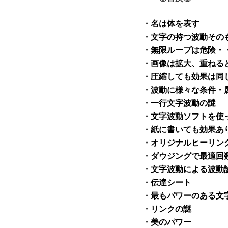
・
名は体を表す
・
文字の持つ波動その
・
無限ループは危険・
・
画像は拡大、重ねる
・
圧縮しても効果は同
・
波動に様々な条件・
・
一行文字波動の謎
・
文字波動ソフトを使
・
紙に書いても効果あ
・
オリジナルヒーリン
・
ダウジングで最適回
・
文字波動による波動
・
伝達シート
・
最もパワーのある文
・
リンクの謎
・
美のパワー