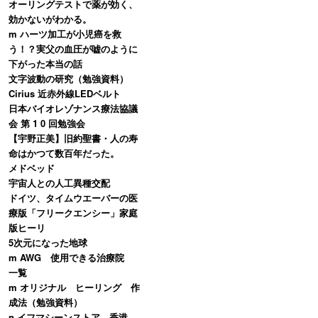
オーリングテストで薬が効く、
効かないがわかる。
m ハーツ加工が小児癌を救
う！？実父の血圧が嘘のように
下がった本当の話
文字波動の研究（勉強資料）
Cirius 近赤外線LEDベルト
日本バイオレゾナンス療法協議
会 第 1 0 回勉強会
【宇野正美】旧約聖書・人の寿
命はかつて数百年だった。
メドベッド
宇宙人との人工異種交配
ドイツ、タイムウエーバーの医
療版「フリークエンシー」家庭
版ヒーリ
5次元になった地球
m AWG 使用できる治療院
一覧
m オリジナル ヒーリング 作
成法（勉強資料）
n イフマシーンストア 香港