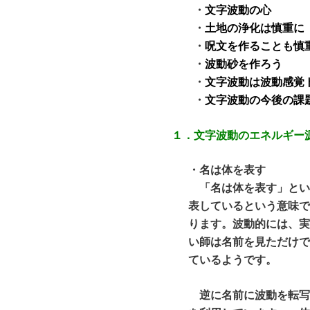
・
文字波動の心
・
土地の浄化は慎重に
・
呪文を作ることも慎
・
波動砂を作ろう
・
文字波動は波動感覚
・
文字波動の今後の課
１．文字波動のエネルギー
・
名は体を表す
「名は体を表す」とい
表しているという意味
ります。波動的には、
い師は名前を見ただけ
ているようです。
逆に名前に波動を転写