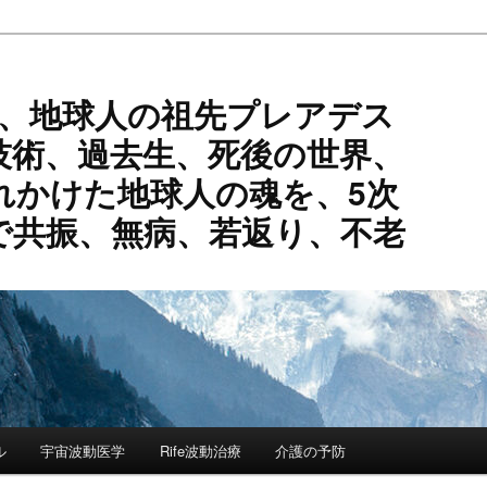
活、地球人の祖先プレアデス
技術、過去生、死後の世界、
れかけた地球人の魂を、5次
で共振、無病、若返り、不老
ル
宇宙波動医学
Rife波動治療
介護の予防