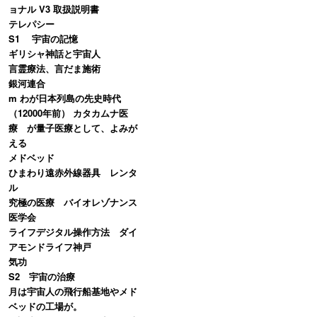
ョナル V3 取扱説明書
テレパシー
S1 宇宙の記憶
ギリシャ神話と宇宙人
言霊療法、言だま施術
銀河連合
m わが日本列島の先史時代
（12000年前） カタカムナ医
療 が量子医療として、よみが
える
メドベッド
ひまわり遠赤外線器具 レンタ
ル
究極の医療 バイオレゾナンス
医学会
ライフデジタル操作方法 ダイ
アモンドライフ神戸
気功
S2 宇宙の治療
月は宇宙人の飛行船基地やメド
ベッドの工場が。