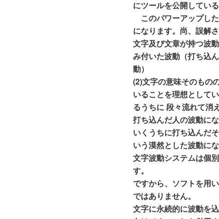
にツールを公開してい
このパワーアップした
になります。
尚、誤解
文字及び文章が持つ波
み付いた波動（打ち込
動）
(2)文字の意味そのも
いることを理想としてい
るうちに 段々流れて消
打ち込んだ人の波動にな
いくうちに打ち込んだ
いう漠然とした波動に
文字波動システムは個
す。
ですから、ソフトを用
ではありません。
文字に永続的に波動を