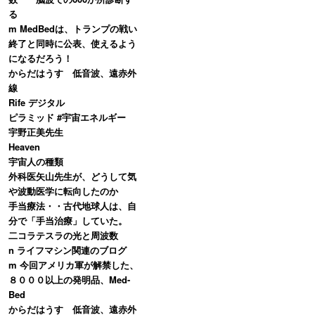
る
m MedBedは、トランプの戦い
終了と同時に公表、使えるよう
になるだろう！
からだはうす 低音波、遠赤外
線
Rife デジタル
ピラミッド #宇宙エネルギー
宇野正美先生
Heaven
宇宙人の種類
外科医矢山先生が、どうして気
や波動医学に転向したのか
手当療法・・古代地球人は、自
分で「手当治療」していた。
二コラテスラの光と周波数
n ライフマシン関連のブログ
m 今回アメリカ軍が解禁した、
８０００以上の発明品、Med-
Bed
からだはうす 低音波、遠赤外