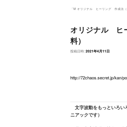
ン
メ
「
M オリジナル ヒーリング 作成法
ニ
ュ
オリジナル ヒ
ー
料）
投稿日時:
2021年4月11日
http://72chaos.secret.jp/kan/
文字波動をもっといろいろ
ニアックです）