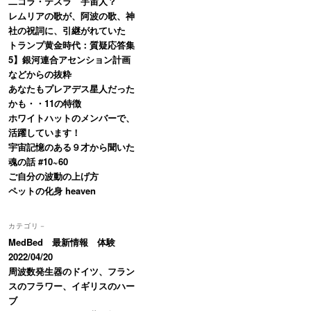
二コラ・テスラ 宇宙人？
レムリアの歌が、阿波の歌、神
社の祝詞に、引継がれていた
トランプ黄金時代：質疑応答集
5】銀河連合アセンション計画
などからの抜粋
あなたもプレアデス星人だった
かも・・11の特徴
ホワイトハットのメンバーで、
活躍しています！
宇宙記憶のある９才から聞いた
魂の話 #10~60
ご自分の波動の上げ方
ペットの化身 heaven
カテゴリ－
MedBed 最新情報 体験
2022/04/20
周波数発生器のドイツ、フラン
スのフラワー、イギリスのハー
ブ